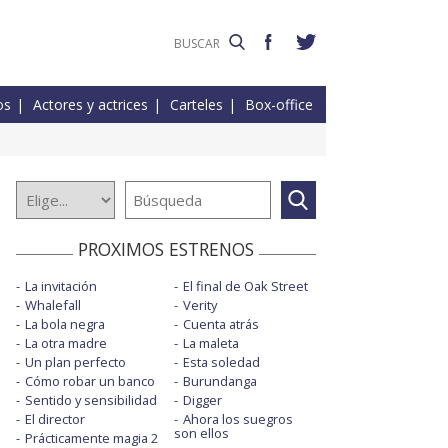
os
Actores y actrices
Carteles
Box-office
PROXIMOS ESTRENOS
La invitación
El final de Oak Street
Whalefall
Verity
La bola negra
Cuenta atrás
La otra madre
La maleta
Un plan perfecto
Esta soledad
Cómo robar un banco
Burundanga
Sentido y sensibilidad
Digger
El director
Ahora los suegros
son ellos
Prácticamente magia 2