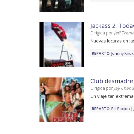
Jackass 2. Toda
Dirigida por
Jeff Trem
Nuevas locuras en J
REPARTO
:
Johnny Knoxv
Club desmadre
Dirigida por
Jay Chand
Un viaje tan extrema
REPARTO
:
Bill Paxton