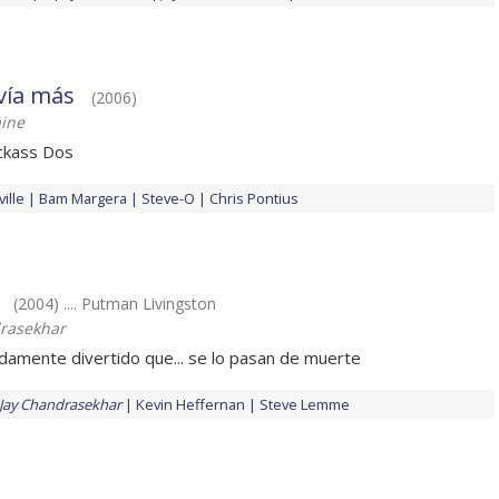
vía más
(2006)
aine
ackass Dos
ille
Bam Margera
Steve-O
Chris Pontius
(2004) .... Putman Livingston
rasekhar
damente divertido que... se lo pasan de muerte
Jay Chandrasekhar
Kevin Heffernan
Steve Lemme