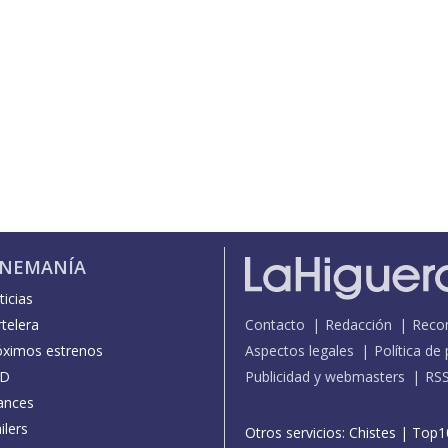
INEMANÍA
icias
telera
Contacto
Redacción
Reco
óximos estrenos
Aspectos legales
Política de
D
Publicidad y webmasters
RS
ances
ilers
Otros servicios:
Chistes
|
Top1