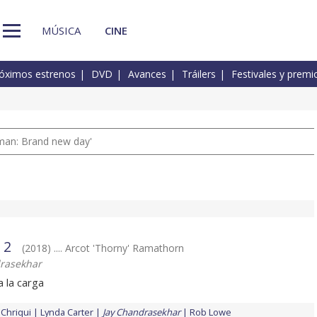
MÚSICA
CINE
óximos estrenos
DVD
Avances
Tráilers
Festivales y premi
man: Brand new day'
 2
(2018) .... Arcot 'Thorny' Ramathorn
rasekhar
 la carga
Chriqui
Lynda Carter
Jay Chandrasekhar
Rob Lowe