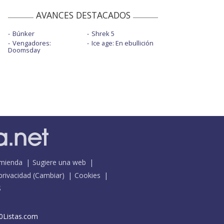
AVANCES DESTACADOS
Búnker
Shrek 5
Vengadores:
Ice age: En ebullición
Doomsday
mienda
Sugiere una web
 privacidad
(
Cambiar
)
Cookies
S
0Listas.com