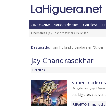
CINEMANÍA:
Noticias de cine
Cartelera
Pr
Cinemanía
>
Jay Chandrasekhar
> Películas
Destacado:
Tom Holland y Zendaya en 'Spider-
Jay Chandrasekhar
Películas
Super maderos
Dirigida por
Jay Chand
Los bigotes vuelven a
REPARTO
:
Emmanuelle 