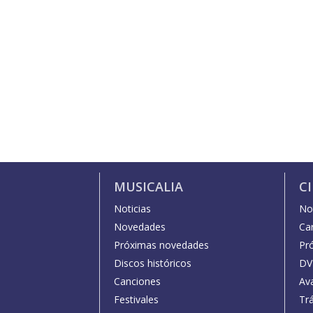
MUSICALIA
C
Noticias
Not
Novedades
Car
Próximas novedades
Pr
Discos históricos
DV
Canciones
Av
Festivales
Trá