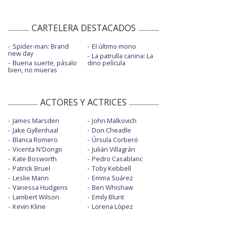
CARTELERA DESTACADOS
Spider-man: Brand
El último mono
new day
La patrulla canina: La
Buena suerte, pásalo
dino película
bien, no mueras
ACTORES Y ACTRICES
James Marsden
John Malkovich
Jake Gyllenhaal
Don Cheadle
Blanca Romero
Úrsula Corberó
Vicenta N'Dongo
Julián Villagrán
Kate Bosworth
Pedro Casablanc
Patrick Bruel
Toby Kebbell
Leslie Mann
Emma Suárez
Vanessa Hudgens
Ben Whishaw
Lambert Wilson
Emily Blunt
Kevin Kline
Lorena López