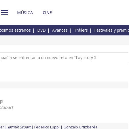
MÚSICA
CINE
óximos estrenos
DVD
Avances
Tráilers
Festivales y premi
pañía se enfrentan a un nuevo reto en 'Toy story 5'
ipi
oldbart
ler
Jazmín Stuart
Federico Luppi
Gonzalo Urtizberéa