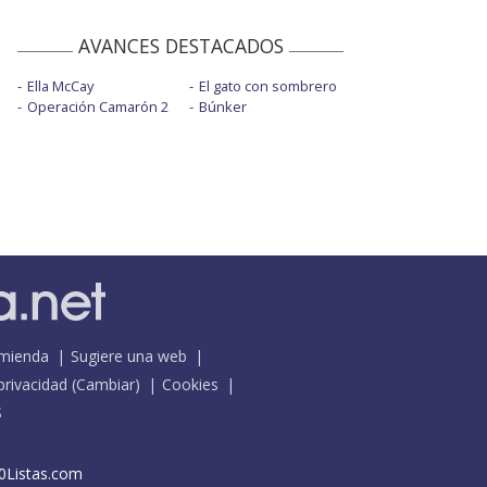
AVANCES DESTACADOS
Ella McCay
El gato con sombrero
Operación Camarón 2
Búnker
mienda
Sugiere una web
 privacidad
(
Cambiar
)
Cookies
S
0Listas.com