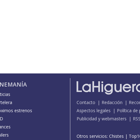
INEMANÍA
icias
telera
Contacto
Redacción
Reco
óximos estrenos
Aspectos legales
Política de
D
Publicidad y webmasters
RS
ances
ilers
Otros servicios:
Chistes
|
Top1