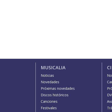
MUSICALIA
C
Noticias
Not
Novedades
Car
Próximas novedades
Pr
Discos históricos
DV
Canciones
Av
Festivales
Trá