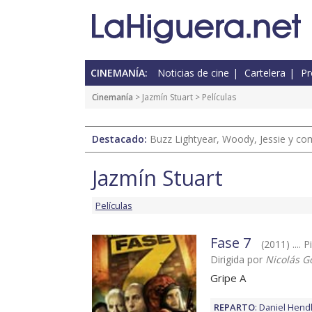
CINEMANÍA:
Noticias de cine
Cartelera
Pr
Cinemanía
>
Jazmín Stuart
> Películas
Destacado:
Buzz Lightyear, Woody, Jessie y com
Jazmín Stuart
Películas
Fase 7
(2011) .... P
Dirigida por
Nicolás G
Gripe A
REPARTO
:
Daniel Hend