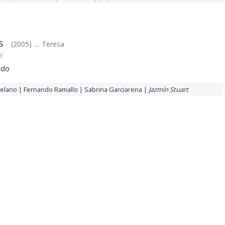
s
(2005) .... Teresa
o
edo
telano
Fernando Ramallo
Sabrina Garciarena
Jazmín Stuart