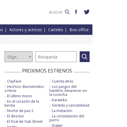
os
Actores y actrices
Carteles
Box-office
PROXIMOS ESTRENOS
Clayface
Cuenta atrás
Hechizo: Bienvenidos
Los juegos del
a Hexe
hambre: Amanecer en
la cosecha
El último mono
Karateka
En el corazón de la
bestia
Sentido y sensibilidad
Noche de paz 2
La invitación
El director
La constelación del
perro
El final de Oak Street
Digger
Verity