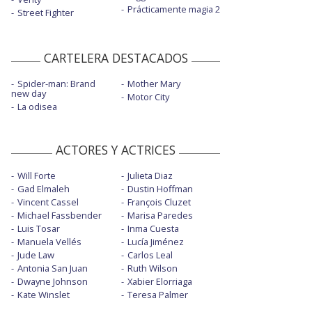
Prácticamente magia 2
Street Fighter
CARTELERA DESTACADOS
Spider-man: Brand
Mother Mary
new day
Motor City
La odisea
ACTORES Y ACTRICES
Will Forte
Julieta Diaz
Gad Elmaleh
Dustin Hoffman
Vincent Cassel
François Cluzet
Michael Fassbender
Marisa Paredes
Luis Tosar
Inma Cuesta
Manuela Vellés
Lucía Jiménez
Jude Law
Carlos Leal
Antonia San Juan
Ruth Wilson
Dwayne Johnson
Xabier Elorriaga
Kate Winslet
Teresa Palmer