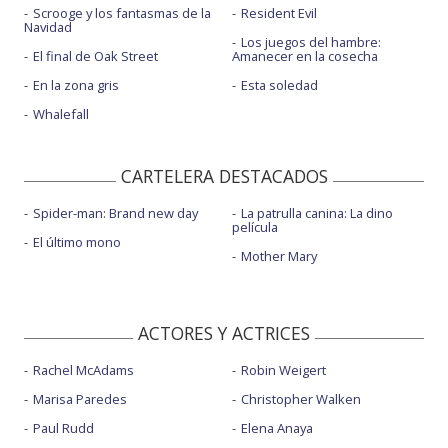
Scrooge y los fantasmas de la
Resident Evil
Navidad
Los juegos del hambre:
El final de Oak Street
Amanecer en la cosecha
En la zona gris
Esta soledad
Whalefall
CARTELERA DESTACADOS
Spider-man: Brand new day
La patrulla canina: La dino
película
El último mono
Mother Mary
ACTORES Y ACTRICES
Rachel McAdams
Robin Weigert
Marisa Paredes
Christopher Walken
Paul Rudd
Elena Anaya