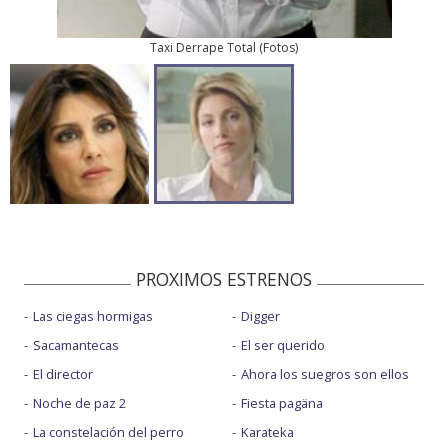
Taxi Derrape Total
(
Fotos
)
PROXIMOS ESTRENOS
Las ciegas hormigas
Digger
Sacamantecas
El ser querido
El director
Ahora los suegros son ellos
Noche de paz 2
Fiesta pagäna
La constelación del perro
Karateka