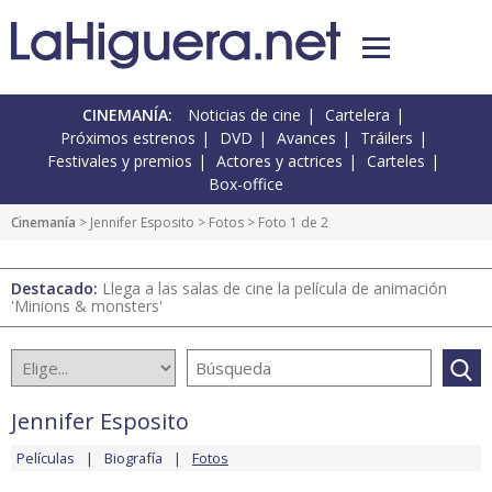
CINEMANÍA:
Noticias de cine
Cartelera
Próximos estrenos
DVD
Avances
Tráilers
Festivales y premios
Actores y actrices
Carteles
Box-office
Cinemanía
>
Jennifer Esposito
>
Fotos
> Foto 1 de 2
Destacado:
Llega a las salas de cine la película de animación
'Minions & monsters'
Jennifer Esposito
Películas
Biografía
Fotos