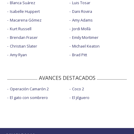
Blanca Suárez
Luis Tosar
Isabelle Huppert
Dani Rovira
Macarena Gómez
Amy Adams
Kurt Russell
Jordi Mollà
Brendan Fraser
Emily Mortimer
Christian Slater
Michael Keaton
Amy Ryan
Brad Pitt
AVANCES DESTACADOS
Operación Camarón 2
Coco 2
El gato con sombrero
El jilguero