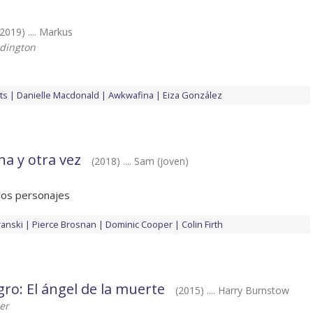
(2019) .... Markus
dington
ts
Danielle Macdonald
Awkwafina
Eiza González
a y otra vez
(2018) .... Sam (joven)
los personajes
ranski
Pierce Brosnan
Dominic Cooper
Colin Firth
ro: El ángel de la muerte
(2015) .... Harry Burnstow
er