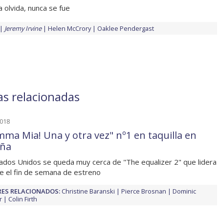
 olvida, nunca se fue
Jeremy Irvine
Helen McCrory
Oaklee Pendergast
as relacionadas
2018
ma Mia! Una y otra vez" nº1 en taquilla en
ña
ados Unidos se queda muy cerca de "The equalizer 2" que lidera
e el fin de semana de estreno
ES RELACIONADOS:
Christine Baranski
Pierce Brosnan
Dominic
r
Colin Firth