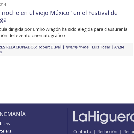
2014
noche en el viejo México" en el Festival de
ga
cula dirigida por Emilio Aragón ha sido elegida para clausurar la
ción del evento cinematográfico
ES RELACIONADOS:
Robert Duvall
Jeremy Irvine
Luis Tosar
Angie
a
INEMANÍA
icias
telera
Contacto
Redacción
Reco