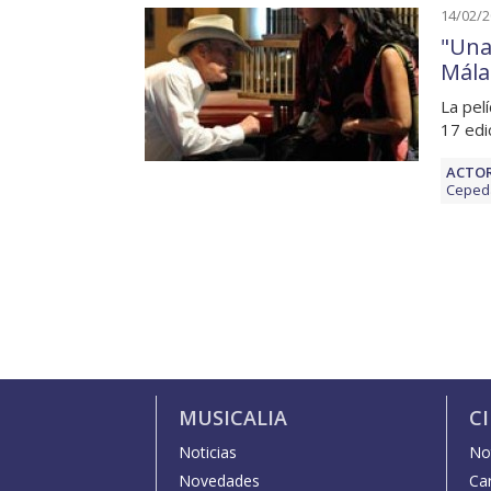
14/02/
"Una 
Mála
La pelí
17 edi
ACTOR
Ceped
MUSICALIA
C
Noticias
Not
Novedades
Car