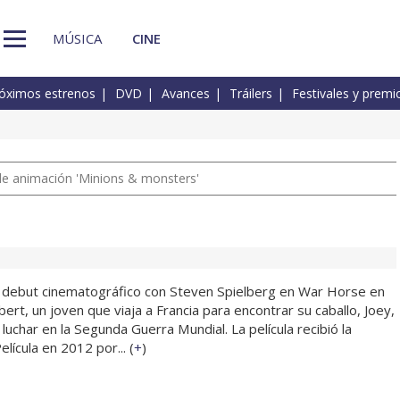
MÚSICA
CINE
óximos estrenos
DVD
Avances
Tráilers
Festivales y premi
a de animación 'Minions & monsters'
u debut cinematográfico con Steven Spielberg en War Horse en
bert, un joven que viaja a Francia para encontrar su caballo, Joey,
luchar en la Segunda Guerra Mundial. La película recibió la
lícula en 2012 por... (
+
)