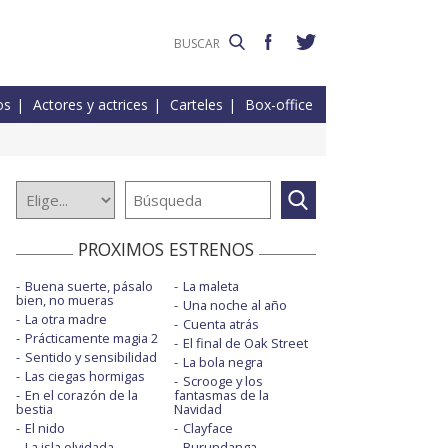
os
Actores y actrices
Carteles
Box-office
PROXIMOS ESTRENOS
Buena suerte, pásalo
La maleta
bien, no mueras
Una noche al año
La otra madre
Cuenta atrás
Prácticamente magia 2
El final de Oak Street
Sentido y sensibilidad
La bola negra
Las ciegas hormigas
Scrooge y los
En el corazón de la
fantasmas de la
bestia
Navidad
El nido
Clayface
La isla olvidada
Burundanga