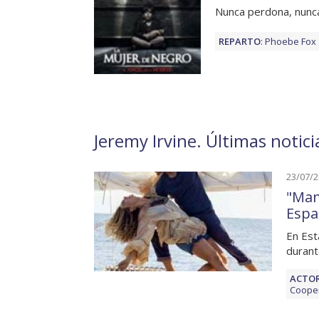
Nunca perdona, nunca
REPARTO
:
Phoebe Fox
Jeremy Irvine. Últimas notici
23/07/
"Mam
Espa
En Est
durant
ACTOR
Coope