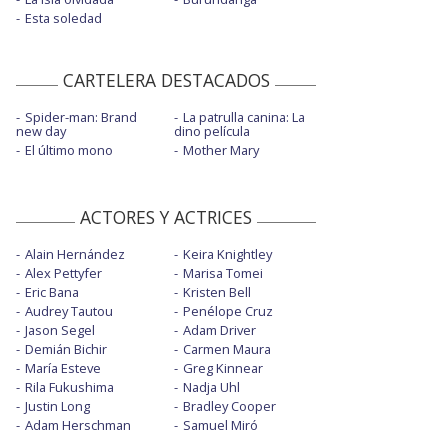
Esta soledad
CARTELERA DESTACADOS
Spider-man: Brand
La patrulla canina: La
new day
dino película
El último mono
Mother Mary
ACTORES Y ACTRICES
Alain Hernández
Keira Knightley
Alex Pettyfer
Marisa Tomei
Eric Bana
Kristen Bell
Audrey Tautou
Penélope Cruz
Jason Segel
Adam Driver
Demián Bichir
Carmen Maura
María Esteve
Greg Kinnear
Rila Fukushima
Nadja Uhl
Justin Long
Bradley Cooper
Adam Herschman
Samuel Miró