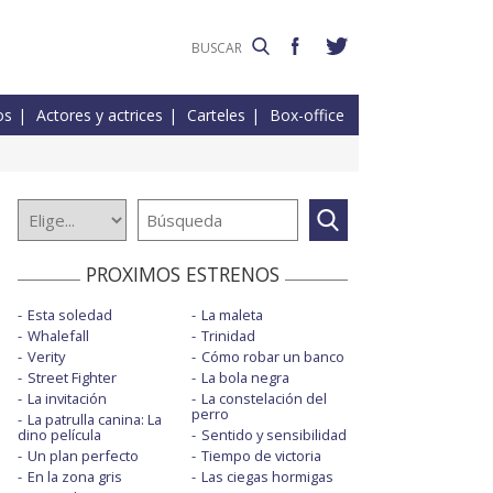
os
Actores y actrices
Carteles
Box-office
PROXIMOS ESTRENOS
Esta soledad
La maleta
Whalefall
Trinidad
Verity
Cómo robar un banco
Street Fighter
La bola negra
La invitación
La constelación del
perro
La patrulla canina: La
dino película
Sentido y sensibilidad
Un plan perfecto
Tiempo de victoria
En la zona gris
Las ciegas hormigas