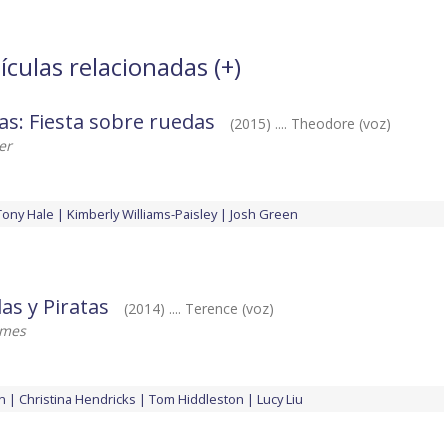
ículas relacionadas (
+
)
llas: Fiesta sobre ruedas
(2015) .... Theodore (voz)
er
Tony Hale
Kimberly Williams-Paisley
Josh Green
as y Piratas
(2014) .... Terence (voz)
lmes
n
Christina Hendricks
Tom Hiddleston
Lucy Liu