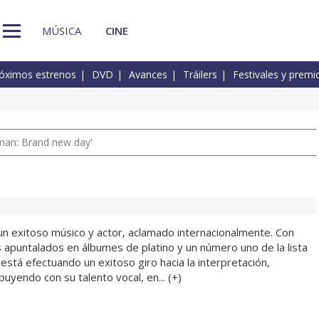
MÚSICA
CINE
óximos estrenos
DVD
Avances
Tráilers
Festivales y premi
man: Brand new day'
n exitoso músico y actor, aclamado internacionalmente. Con
 apuntalados en álbumes de platino y un número uno de la lista
está efectuando un exitoso giro hacia la interpretación,
buyendo con su talento vocal, en... (
+
)