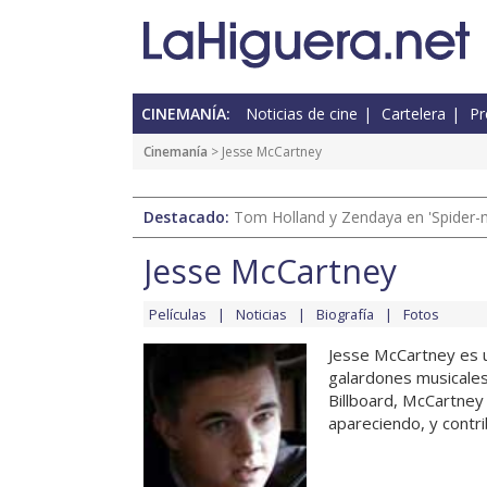
CINEMANÍA:
Noticias de cine
Cartelera
Pr
Cinemanía
> Jesse McCartney
Destacado:
Tom Holland y Zendaya en 'Spider-
Jesse McCartney
Películas
Noticias
Biografía
Fotos
Jesse McCartney es u
galardones musicales
Billboard, McCartney 
apareciendo, y contri