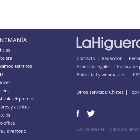
INEMANÍA
icias
telera
Contacto
Redacción
Reco
óximos estrenos
Aspectos legales
Política de
D
Publicidad y webmasters
RS
ances
ilers
Otros servicios:
Chistes
|
Top1
stivales + premios
ores y actrices
teles
x-office
LaHiguera.net. Todos los dere
a / directorio