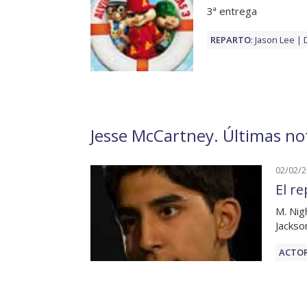
3ª entrega
REPARTO
:
Jason Lee
Jesse McCartney. Últimas not
02/02/
El r
M. Nig
Jackso
ACTOR