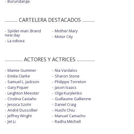
Burundanga
CARTELERA DESTACADOS
Spider-man: Brand
Mother Mary
new day
Motor City
La odisea
ACTORES Y ACTRICES
Mamie Gummer
Nia Vardalos
Emilia Clarke
Sharon Stone
Samuel L. Jackson
Philippe Torreton
Gary Piquer
Jason Isaacs
Leighton Meester
Olga Kurylenko
Cristina Castaño
Guillaume Gallienne
Jessica Szohr
Daniel Craig
André Dussollier
Huichi Chiu
Jeffrey Wright
Manuel Camacho
Jet Li
Radha Mitchell