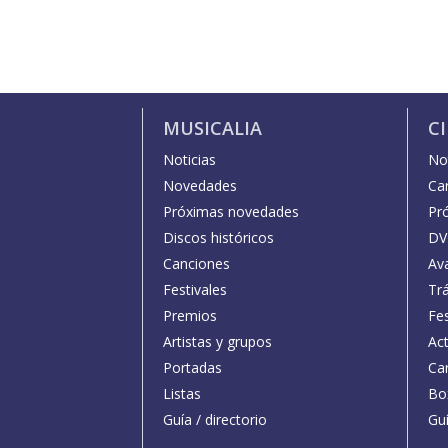
MUSICALIA
C
Noticias
Not
Novedades
Car
Próximas novedades
Pr
Discos históricos
DV
Canciones
Av
Festivales
Trá
Premios
Fe
Artistas y grupos
Act
Portadas
Car
Listas
Bo
Guía / directorio
Guí