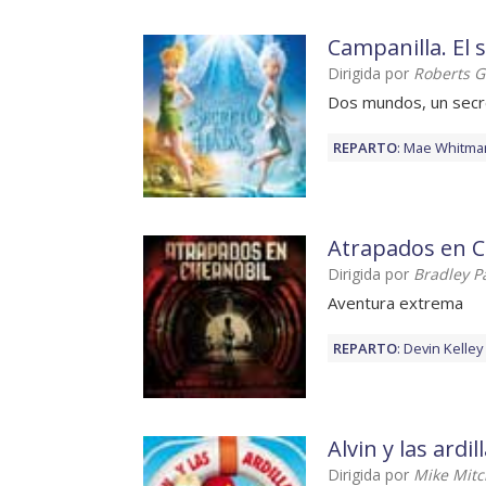
Campanilla. El 
Dirigida por
Roberts 
Dos mundos, un secr
REPARTO
:
Mae Whitma
Atrapados en C
Dirigida por
Bradley P
Aventura extrema
REPARTO
:
Devin Kelley
Alvin y las ardil
Dirigida por
Mike Mitc