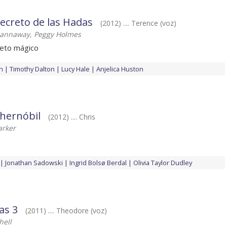
secreto de las Hadas
(2012) .... Terence (voz)
Gannaway, Peggy Holmes
eto mágico
n
Timothy Dalton
Lucy Hale
Anjelica Huston
hernóbil
(2012) .... Chris
arker
Jonathan Sadowski
Ingrid Bolsø Berdal
Olivia Taylor Dudley
las 3
(2011) .... Theodore (voz)
hell