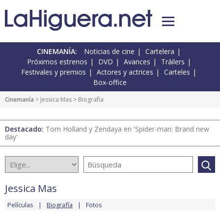
CINEMANÍA:
Noticias de cine
Cartelera
Próximos estrenos
DVD
Avances
Tráilers
Festivales y premios
Actores y actrices
Carteles
Box-office
Cinemanía
>
Jessica Mas
> Biografía
Destacado:
Tom Holland y Zendaya en 'Spider-man: Brand new
day'
Jessica Mas
Películas
Biografía
Fotos