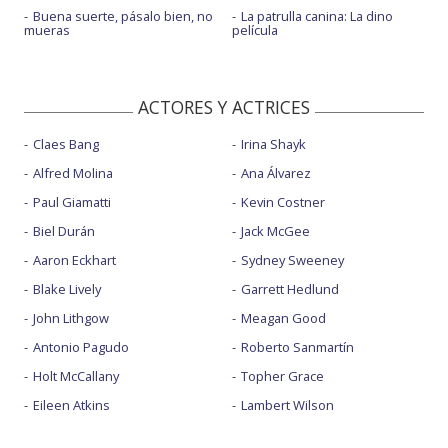
Buena suerte, pásalo bien, no
La patrulla canina: La dino
mueras
película
ACTORES Y ACTRICES
Claes Bang
Irina Shayk
Alfred Molina
Ana Álvarez
Paul Giamatti
Kevin Costner
Biel Durán
Jack McGee
Aaron Eckhart
Sydney Sweeney
Blake Lively
Garrett Hedlund
John Lithgow
Meagan Good
Antonio Pagudo
Roberto Sanmartín
Holt McCallany
Topher Grace
Eileen Atkins
Lambert Wilson