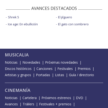
AVANCES DESTACADOS
Shrek 5
El jilguero
Ice age: En ebullición
El gato con sombrero
MUSICALIA
Noticias
Novedades
Próximas novedades
Discos históricos
Canciones
Festivales
Premios
Artistas y grupos
Portadas
Listas
Guía / directorio
CINEMANÍA
Noticias
Cartelera
Próximos estrenos
DVD
Avances
Tráilers
Festivales + premios