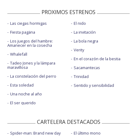
PROXIMOS ESTRENOS
Las ciegas hormigas
El nido
Fiesta pagäna
La invitación
Los juegos del hambre:
La bola negra
Amanecer en la cosecha
Verity
Whalefall
En el corazón de la bestia
Tadeo Jones y la lámpara
maravillosa
Sacamantecas
La constelación del perro
Trinidad
Esta soledad
Sentido y sensibilidad
Una noche al año
El ser querido
CARTELERA DESTACADOS
Spider-man: Brand new day
El último mono