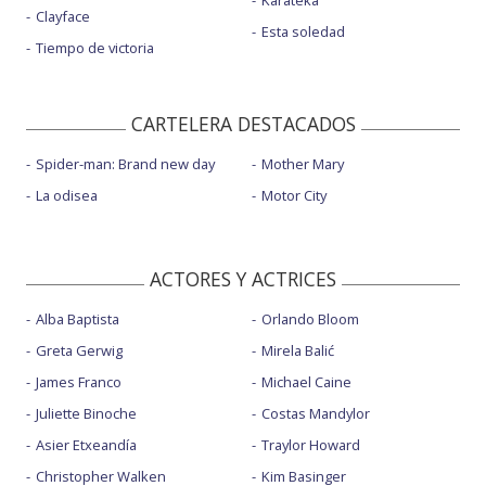
Karateka
Clayface
Esta soledad
Tiempo de victoria
CARTELERA DESTACADOS
Spider-man: Brand new day
Mother Mary
La odisea
Motor City
ACTORES Y ACTRICES
Alba Baptista
Orlando Bloom
Greta Gerwig
Mirela Balić
James Franco
Michael Caine
Juliette Binoche
Costas Mandylor
Asier Etxeandía
Traylor Howard
Christopher Walken
Kim Basinger