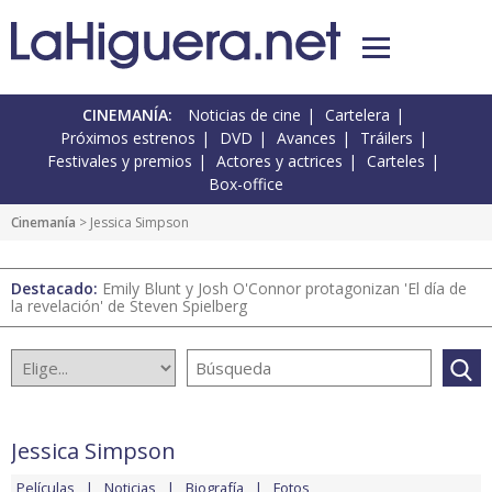
CINEMANÍA:
Noticias de cine
Cartelera
Próximos estrenos
DVD
Avances
Tráilers
Festivales y premios
Actores y actrices
Carteles
Box-office
Cinemanía
> Jessica Simpson
Destacado:
Emily Blunt y Josh O'Connor protagonizan 'El día de
la revelación' de Steven Spielberg
Jessica Simpson
Películas
Noticias
Biografía
Fotos