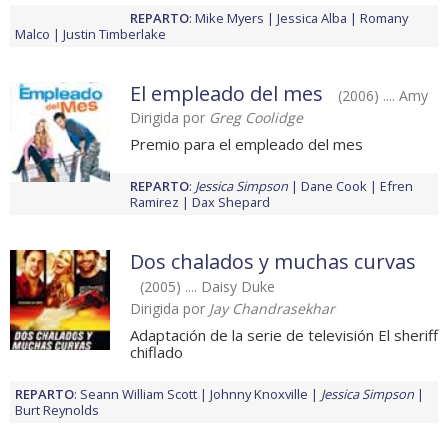
REPARTO
:
Mike Myers
Jessica Alba
Romany
Malco
Justin Timberlake
El empleado del mes
(2006) .... Amy
Dirigida por
Greg Coolidge
Premio para el empleado del mes
REPARTO
:
Jessica Simpson
Dane Cook
Efren
Ramirez
Dax Shepard
Dos chalados y muchas curvas
(2005) .... Daisy Duke
Dirigida por
Jay Chandrasekhar
Adaptación de la serie de televisión El sheriff
chiflado
REPARTO
:
Seann William Scott
Johnny Knoxville
Jessica Simpson
Burt Reynolds