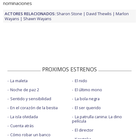
nominaciones
ACTORES RELACIONADOS:
Sharon Stone
David Thewlis
Marlon
Wayans
Shawn Wayans
PROXIMOS ESTRENOS
La maleta
El nido
Noche de paz 2
El último mono
Sentido y sensibilidad
La bola negra
En el corazón de la bestia
El ser querido
La isla olvidada
La patrulla canina: La dino
película
Cuenta atrás
El director
Cómo robar un banco