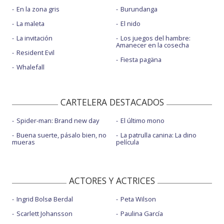
En la zona gris
Burundanga
La maleta
El nido
La invitación
Los juegos del hambre:
Amanecer en la cosecha
Resident Evil
Fiesta pagäna
Whalefall
CARTELERA DESTACADOS
Spider-man: Brand new day
El último mono
Buena suerte, pásalo bien, no
La patrulla canina: La dino
mueras
película
ACTORES Y ACTRICES
Ingrid Bolsø Berdal
Peta Wilson
Scarlett Johansson
Paulina García