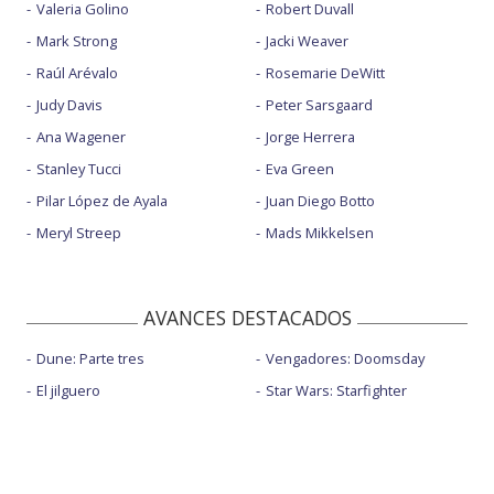
Valeria Golino
Robert Duvall
Mark Strong
Jacki Weaver
Raúl Arévalo
Rosemarie DeWitt
Judy Davis
Peter Sarsgaard
Ana Wagener
Jorge Herrera
Stanley Tucci
Eva Green
Pilar López de Ayala
Juan Diego Botto
Meryl Streep
Mads Mikkelsen
AVANCES DESTACADOS
Dune: Parte tres
Vengadores: Doomsday
El jilguero
Star Wars: Starfighter