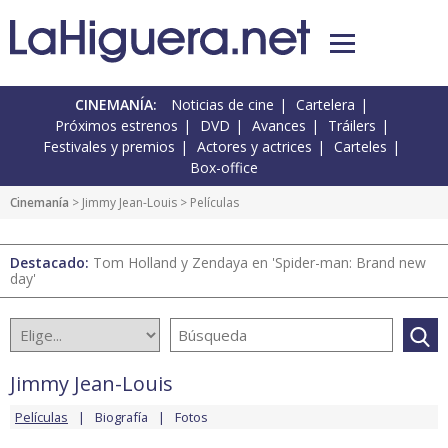
CINEMANÍA:
Noticias de cine
Cartelera
Próximos estrenos
DVD
Avances
Tráilers
Festivales y premios
Actores y actrices
Carteles
Box-office
Cinemanía
>
Jimmy Jean-Louis
> Películas
Destacado:
Tom Holland y Zendaya en 'Spider-man: Brand new
day'
Jimmy Jean-Louis
Películas
Biografía
Fotos