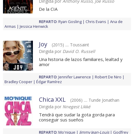
Dirigida por
Anthony Russo, Joe Russo
De la CIA
REPARTO
:
Ryan Gosling
Chris Evans
Ana de
Armas
Jessica Henwick
Joy
(2015) .... Toussaint
Dirigida por
David O. Russell
Una historia de lazos familiares, lealtad y
amor
REPARTO
:
Jennifer Lawrence
Robert De Niro
Bradley Cooper
Édgar Ramírez
Chica XXL
(2006) .... Tunde Jonathan
Dirigida por
Nnegest Likké
Tendrá que sudar la gota gorda para
conseguir sus sueños
REPARTO
:
Mo'nique
Jimmy Jean-Louis
Godfrey