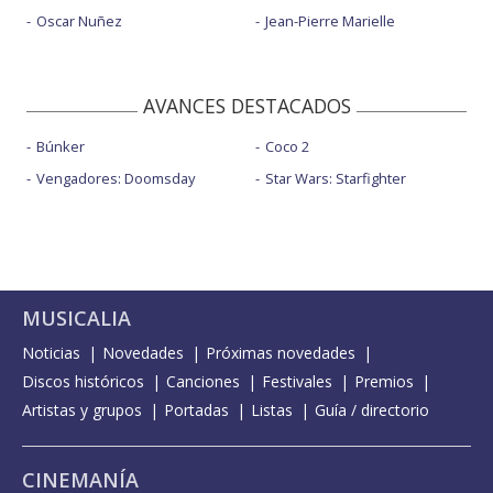
Oscar Nuñez
Jean-Pierre Marielle
AVANCES DESTACADOS
Búnker
Coco 2
Vengadores: Doomsday
Star Wars: Starfighter
MUSICALIA
Noticias
Novedades
Próximas novedades
Discos históricos
Canciones
Festivales
Premios
Artistas y grupos
Portadas
Listas
Guía / directorio
CINEMANÍA