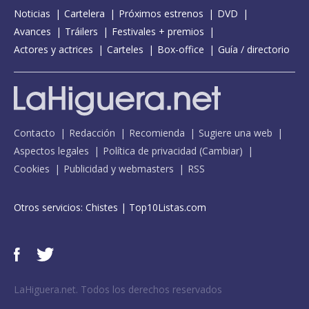
Noticias
Cartelera
Próximos estrenos
DVD
Avances
Tráilers
Festivales + premios
Actores y actrices
Carteles
Box-office
Guía / directorio
Contacto
Redacción
Recomienda
Sugiere una web
Aspectos legales
Política de privacidad
(
Cambiar
)
Cookies
Publicidad y webmasters
RSS
Otros servicios:
Chistes
|
Top10Listas.com
LaHiguera.net. Todos los derechos reservados