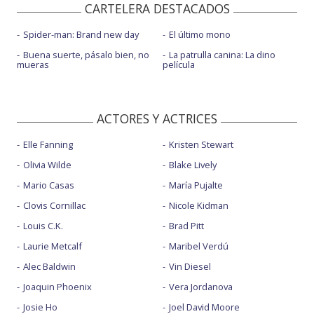
CARTELERA DESTACADOS
Spider-man: Brand new day
El último mono
Buena suerte, pásalo bien, no
La patrulla canina: La dino
mueras
película
ACTORES Y ACTRICES
Elle Fanning
Kristen Stewart
Olivia Wilde
Blake Lively
Mario Casas
María Pujalte
Clovis Cornillac
Nicole Kidman
Louis C.K.
Brad Pitt
Laurie Metcalf
Maribel Verdú
Alec Baldwin
Vin Diesel
Joaquin Phoenix
Vera Jordanova
Josie Ho
Joel David Moore