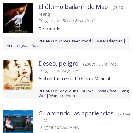
El último bailarín de Mao
(2010) ....
Niang
Dirigida por
Bruce Beresford
Rescatado
REPARTO
:
Bruce Greenwood
Kyle Maclachlan
Chi Cao
Joan Chen
Deseo, peligro
(2007) .... Sra. Yee
Dirigida por
Ang Lee
Ambientada en la II Guerra Mundial
REPARTO
:
Tony Leung Chiu-wai
Joan Chen
Tang
Wei
Wang Leehom
Guardando las apariencias
(2004)
.... Ma
Dirigida por
Alice Wu