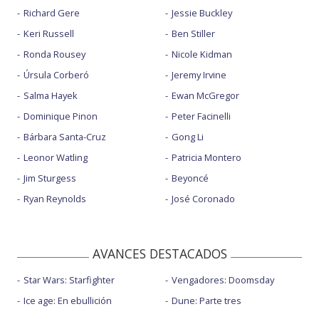
Richard Gere
Jessie Buckley
Keri Russell
Ben Stiller
Ronda Rousey
Nicole Kidman
Úrsula Corberó
Jeremy Irvine
Salma Hayek
Ewan McGregor
Dominique Pinon
Peter Facinelli
Bárbara Santa-Cruz
Gong Li
Leonor Watling
Patricia Montero
Jim Sturgess
Beyoncé
Ryan Reynolds
José Coronado
AVANCES DESTACADOS
Star Wars: Starfighter
Vengadores: Doomsday
Ice age: En ebullición
Dune: Parte tres