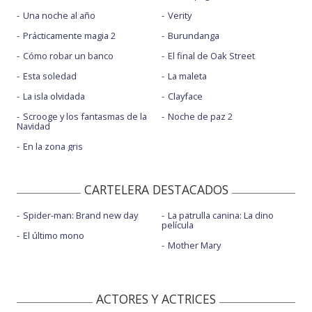
Una noche al año
Verity
Prácticamente magia 2
Burundanga
Cómo robar un banco
El final de Oak Street
Esta soledad
La maleta
La isla olvidada
Clayface
Scrooge y los fantasmas de la
Noche de paz 2
Navidad
En la zona gris
CARTELERA DESTACADOS
Spider-man: Brand new day
La patrulla canina: La dino
película
El último mono
Mother Mary
ACTORES Y ACTRICES