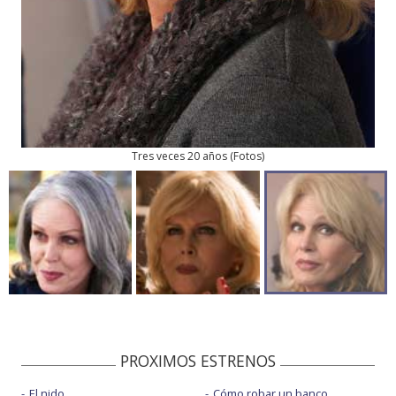
Tres veces 20 años
(
Fotos
)
PROXIMOS ESTRENOS
El nido
Cómo robar un banco