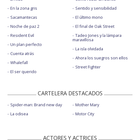
En la zona gris
Sentido y sensibilidad
Sacamantecas
El último mono
Noche de paz 2
El final de Oak Street
Resident Evil
Tadeo Jones y la lámpara
maravillosa
Un plan perfecto
La isla olvidada
Cuenta atrás
Ahora los suegros son ellos
Whalefall
Street Fighter
El ser querido
CARTELERA DESTACADOS
Spider-man: Brand new day
Mother Mary
La odisea
Motor City
ACTORES Y ACTRICES