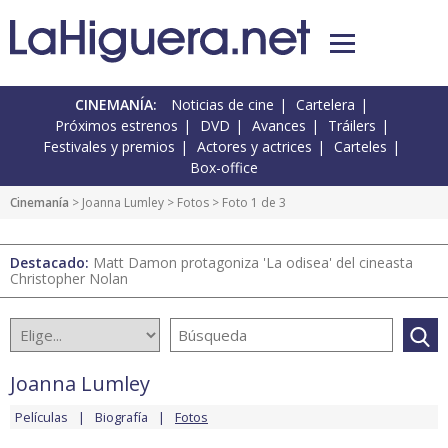
CINEMANÍA:
Noticias de cine
Cartelera
Próximos estrenos
DVD
Avances
Tráilers
Festivales y premios
Actores y actrices
Carteles
Box-office
Cinemanía
>
Joanna Lumley
>
Fotos
> Foto 1 de 3
Destacado:
Matt Damon protagoniza 'La odisea' del cineasta
Christopher Nolan
Joanna Lumley
Películas
Biografía
Fotos