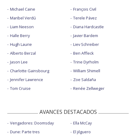
Michael Caine
François Civil
Maribel Verdú
Terele Pávez
Liam Neeson
Diana Hardcastle
Halle Berry
Javier Bardem
Hugh Laurie
Liev Schreiber
Alberto Berzal
Ben Affleck
Jason Lee
Trine Dyrholm
Charlotte Gainsbourg
William Shimell
Jennifer Lawrence
Zoe Saldaña
Tom Cruise
Renée Zellweger
AVANCES DESTACADOS
Vengadores: Doomsday
Ella McCay
Dune: Parte tres
El jilguero