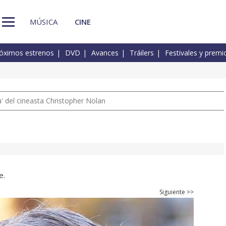
MÚSICA
CINE
óximos estrenos
DVD
Avances
Tráilers
Festivales y premi
 del cineasta Christopher Nolan
e.
Siguiente >>