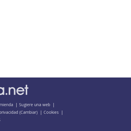
mienda
Sugiere una web
 privacidad
(
Cambiar
)
Cookies
S