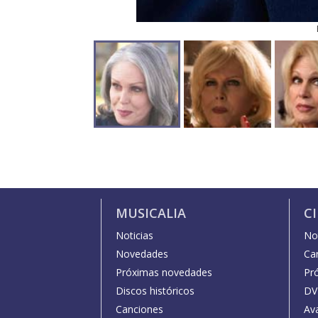
MUSICALIA
C
Noticias
Not
Novedades
Car
Próximas novedades
Pr
Discos históricos
DV
Canciones
Av