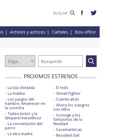
os
Actores y actrices
Carteles
Box-office
PROXIMOS ESTRENOS
La isla olvidada
El nido
La maleta
Street Fighter
Los juegos del
Cuenta atrás
hambre: Amanecer en
Ahora los suegros
la cosecha
son ellos
Tadeo Jones y la
Scrooge y los
lámpara maravillosa
fantasmas de la
La constelación del
Navidad
perro
Sacamantecas
La otra madre
Resident Evil