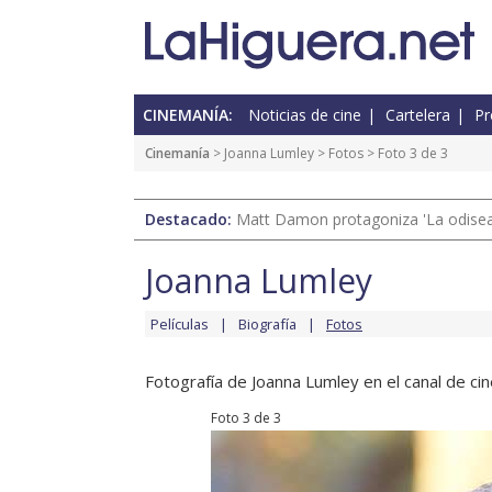
CINEMANÍA:
Noticias de cine
Cartelera
Pr
Cinemanía
>
Joanna Lumley
>
Fotos
> Foto 3 de 3
Destacado:
Matt Damon protagoniza 'La odisea'
Joanna Lumley
Películas
Biografía
Fotos
Fotografía de Joanna Lumley en el canal de cin
Foto 3 de 3