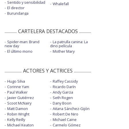
Sentido y sensibilidad
Whalefall
El director
Burundanga
CARTELERA DESTACADOS
Spider-man: Brand
La patrulla canina: La
new day
dino película
El último mono
Mother Mary
ACTORES Y ACTRICES
Hugo Silva
Raffey Cassidy
Corinne Yam
Ricardo Darín
Paul Walker
Andy Garcia
Javier Gutiérrez
Seth Rogen
Scoot McNairy
Dany Boon
Matt Damon
Aitana Sánchez-Gijón
Robin Wright
Robert De Niro
Kelly Reilly
Michael Caine
Michael Keaton
Carmelo Gómez