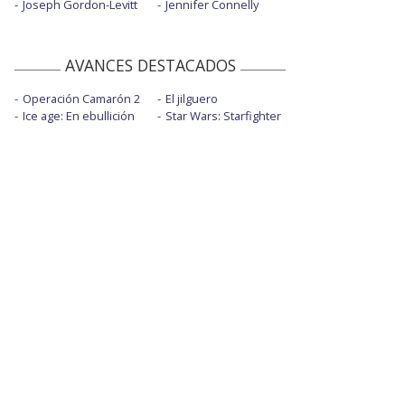
Joseph Gordon-Levitt
Jennifer Connelly
AVANCES DESTACADOS
Operación Camarón 2
El jilguero
Ice age: En ebullición
Star Wars: Starfighter