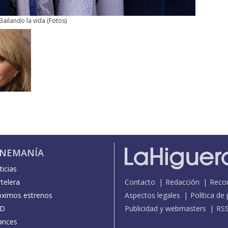
Bailando la vida
(
Fotos
)
INEMANÍA
icias
telera
Contacto
Redacción
Reco
óximos estrenos
Aspectos legales
Política de
D
Publicidad y webmasters
RS
ances