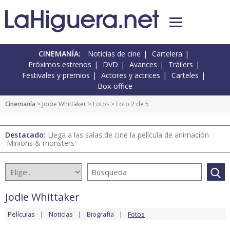
CINEMANÍA:
Noticias de cine
Cartelera
Próximos estrenos
DVD
Avances
Tráilers
Festivales y premios
Actores y actrices
Carteles
Box-office
Cinemanía
>
Jodie Whittaker
>
Fotos
> Foto 2 de 5
Destacado:
Llega a las salas de cine la película de animación
'Minions & monsters'
Jodie Whittaker
Películas
Noticias
Biografía
Fotos