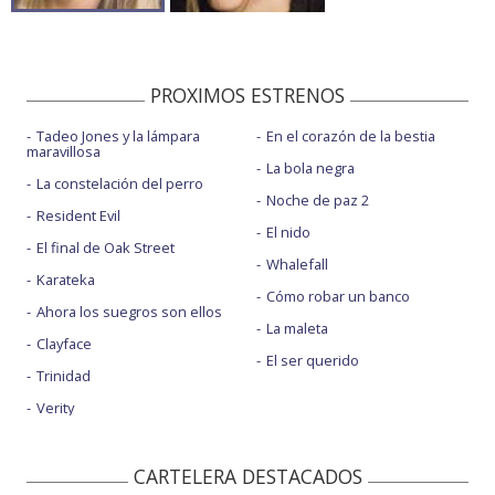
PROXIMOS ESTRENOS
Tadeo Jones y la lámpara
En el corazón de la bestia
maravillosa
La bola negra
La constelación del perro
Noche de paz 2
Resident Evil
El nido
El final de Oak Street
Whalefall
Karateka
Cómo robar un banco
Ahora los suegros son ellos
La maleta
Clayface
El ser querido
Trinidad
Verity
CARTELERA DESTACADOS