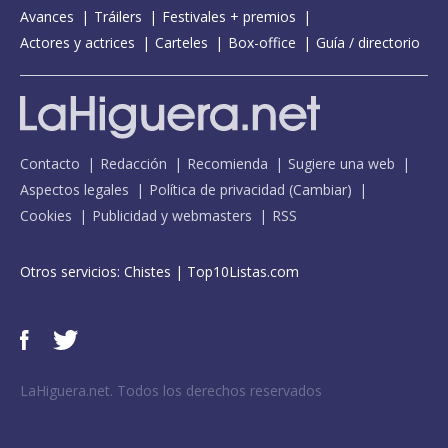
Avances
Tráilers
Festivales + premios
Actores y actrices
Carteles
Box-office
Guía / directorio
Contacto
Redacción
Recomienda
Sugiere una web
Aspectos legales
Política de privacidad
(
Cambiar
)
Cookies
Publicidad y webmasters
RSS
Otros servicios:
Chistes
|
Top10Listas.com
LaHiguera.net. Todos los derechos reservados