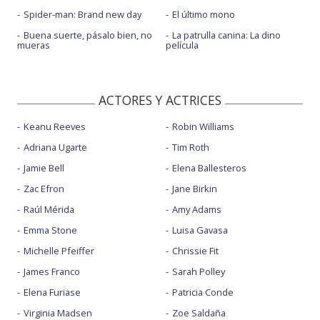
Spider-man: Brand new day
El último mono
Buena suerte, pásalo bien, no
La patrulla canina: La dino
mueras
película
ACTORES Y ACTRICES
Keanu Reeves
Robin Williams
Adriana Ugarte
Tim Roth
Jamie Bell
Elena Ballesteros
Zac Efron
Jane Birkin
Raúl Mérida
Amy Adams
Emma Stone
Luisa Gavasa
Michelle Pfeiffer
Chrissie Fit
James Franco
Sarah Polley
Elena Furiase
Patricia Conde
Virginia Madsen
Zoe Saldaña