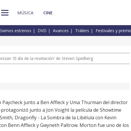
MÚSICA
CINE
óximos estrenos
DVD
Avances
Tráilers
Festivales y premi
izan 'El día de la revelación' de Steven Spielberg
 Paycheck junto a Ben Affleck y Uma Thurman del director
-protagonizó junto a Jon Voight la película de Showtime
l Smith, Dragonfly - La Sombra de la Libélula con Kevin
con Benn Affleck y Gwyneth Paltrow. Morton fue uno de los