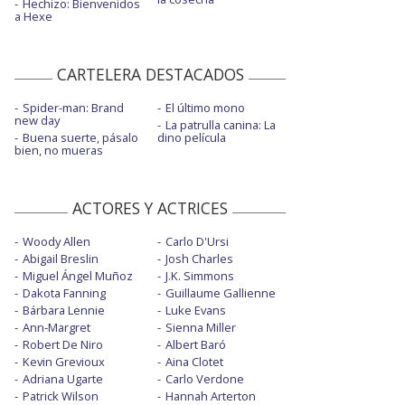
Hechizo: Bienvenidos
a Hexe
CARTELERA DESTACADOS
Spider-man: Brand
El último mono
new day
La patrulla canina: La
Buena suerte, pásalo
dino película
bien, no mueras
ACTORES Y ACTRICES
Woody Allen
Carlo D'Ursi
Abigail Breslin
Josh Charles
Miguel Ángel Muñoz
J.K. Simmons
Dakota Fanning
Guillaume Gallienne
Bárbara Lennie
Luke Evans
Ann-Margret
Sienna Miller
Robert De Niro
Albert Baró
Kevin Grevioux
Aina Clotet
Adriana Ugarte
Carlo Verdone
Patrick Wilson
Hannah Arterton