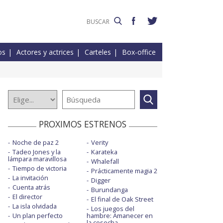
os
Actores y actrices
Carteles
Box-office
PROXIMOS ESTRENOS
Noche de paz 2
Verity
Tadeo Jones y la
Karateka
lámpara maravillosa
Whalefall
Tiempo de victoria
Prácticamente magia 2
La invitación
Digger
Cuenta atrás
Burundanga
El director
El final de Oak Street
La isla olvidada
Los juegos del
Un plan perfecto
hambre: Amanecer en
la cosecha