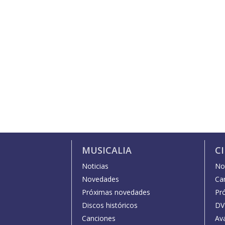
MUSICALIA
C
Noticias
Not
Novedades
Car
Próximas novedades
Pr
Discos históricos
DV
Canciones
Av