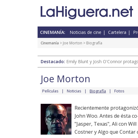
CINEMANÍA:
Noticias de cine
Cartelera
Pr
Cinemanía
>
Joe Morton
> Biografía
Destacado:
Emily Blunt y Josh O'Connor protagon
Joe Morton
Películas
Noticias
Biografía
Fotos
Recientemente protagonizó
John Woo. Antes de ésta co
"Jasper, Texas", Ali con Wil
Costner y Algo que Contar 