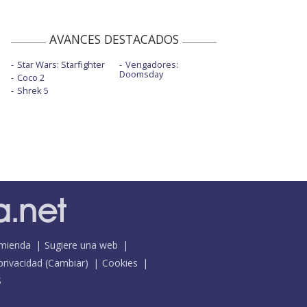
AVANCES DESTACADOS
Star Wars: Starfighter
Vengadores:
Doomsday
Coco 2
Shrek 5
mienda
Sugiere una web
 privacidad
(
Cambiar
)
Cookies
S