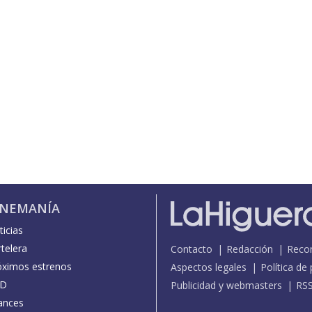
INEMANÍA
icias
telera
Contacto
Redacción
Reco
óximos estrenos
Aspectos legales
Política de
D
Publicidad y webmasters
RS
ances