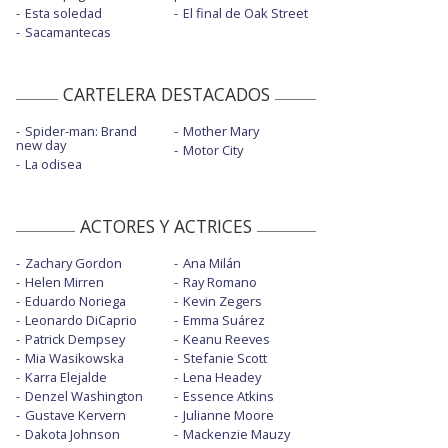
Esta soledad
El final de Oak Street
Sacamantecas
CARTELERA DESTACADOS
Spider-man: Brand
Mother Mary
new day
Motor City
La odisea
ACTORES Y ACTRICES
Zachary Gordon
Ana Milán
Helen Mirren
Ray Romano
Eduardo Noriega
Kevin Zegers
Leonardo DiCaprio
Emma Suárez
Patrick Dempsey
Keanu Reeves
Mia Wasikowska
Stefanie Scott
Karra Elejalde
Lena Headey
Denzel Washington
Essence Atkins
Gustave Kervern
Julianne Moore
Dakota Johnson
Mackenzie Mauzy