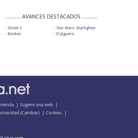
AVANCES DESTACADOS
Shrek 5
Star Wars: Starfighter
Búnker
El jilguero
mienda
Sugiere una web
 privacidad
(
Cambiar
)
Cookies
S
0Listas.com