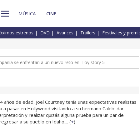
MÚSICA
CINE
óximos estrenos
DVD
Avances
Tráilers
Festivales y premi
pañía se enfrentan a un nuevo reto en 'Toy story 5'
 años de edad, Joel Courtney tenía unas expectativas realistas
ba a pasar en Hollywood visitando a su hermano Caleb: dar
erpretación y realizar quizás alguna prueba para un par de
regresar a su pueblo en Idaho.... (
+
)