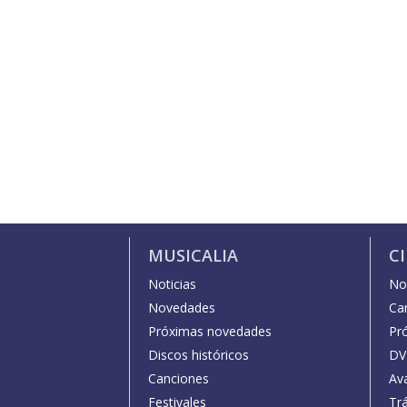
MUSICALIA
C
Noticias
Not
Novedades
Car
Próximas novedades
Pr
Discos históricos
DV
Canciones
Av
Festivales
Trá