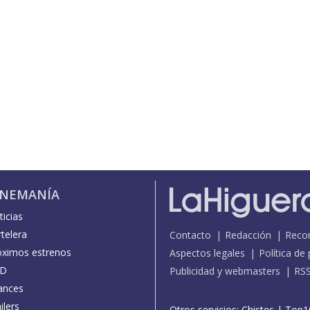
INEMANÍA
icias
telera
Contacto
Redacción
Reco
óximos estrenos
Aspectos legales
Política de
D
Publicidad y webmasters
RS
ances
ilers
Otros servicios:
Chistes
|
Top1