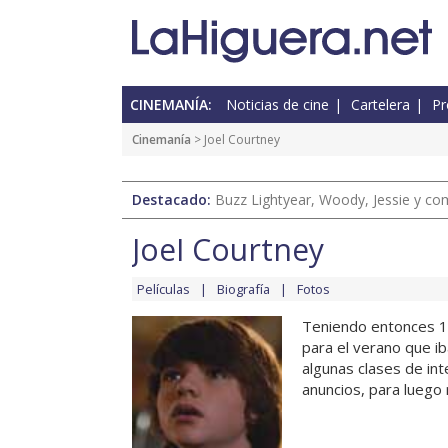
CINEMANÍA:
Noticias de cine
Cartelera
Pr
Cinemanía
> Joel Courtney
Destacado:
Buzz Lightyear, Woody, Jessie y com
Joel Courtney
Películas
Biografía
Fotos
Teniendo entonces 14
para el verano que i
algunas clases de int
anuncios, para luego 