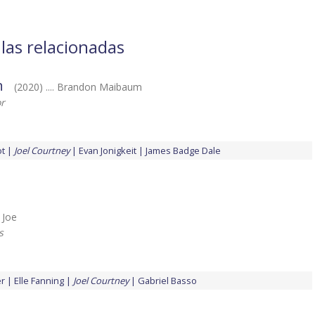
ulas relacionadas
n
(2020) .... Brandon Maibaum
or
ot
Joel Courtney
Evan Jonigkeit
James Badge Dale
. Joe
s
er
Elle Fanning
Joel Courtney
Gabriel Basso