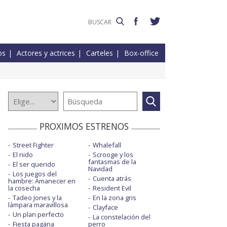
os
Actores y actrices
Carteles
Box-office
PROXIMOS ESTRENOS
Street Fighter
Whalefall
El nido
Scrooge y los
fantasmas de la
El ser querido
Navidad
Los juegos del
Cuenta atrás
hambre: Amanecer en
la cosecha
Resident Evil
Tadeo Jones y la
En la zona gris
lámpara maravillosa
Clayface
Un plan perfecto
La constelación del
Fiesta pagäna
perro