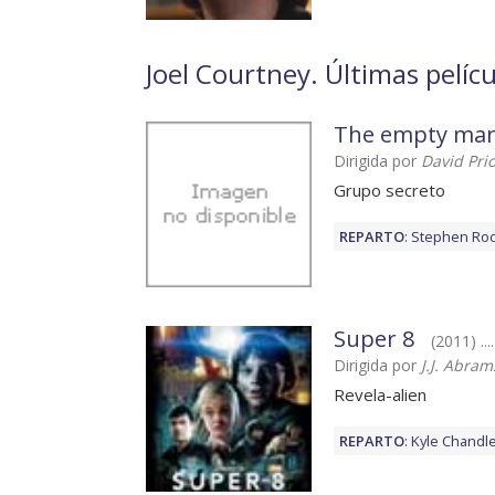
Joel Courtney. Últimas pelíc
The empty ma
Dirigida por
David Pri
Grupo secreto
REPARTO
:
Stephen Ro
Super 8
(2011) ...
Dirigida por
J.J. Abram
Revela-alien
REPARTO
:
Kyle Chandl