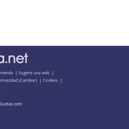
mienda
Sugiere una web
 privacidad
(
Cambiar
)
Cookies
S
0Listas.com