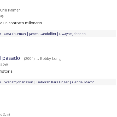
. Chili Palmer
ray
r un contrato millonario
a
Uma Thurman
James Gandolfini
Dwayne Johnson
l pasado
(2004) .... Bobby Long
Gabel
istoria
a
Scarlett Johansson
Deborah Kara Unger
Gabriel Macht
rd Saint