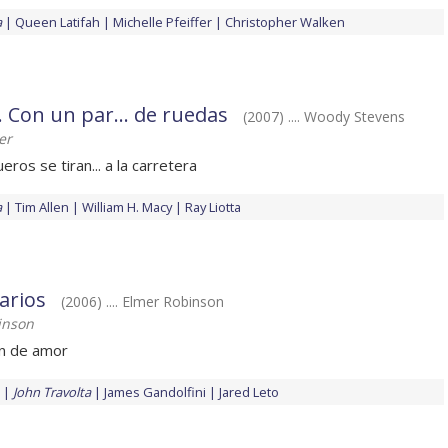
a
Queen Latifah
Michelle Pfeiffer
Christopher Walken
. Con un par... de ruedas
(2007) .... Woody Stevens
er
ros se tiran... a la carretera
a
Tim Allen
William H. Macy
Ray Liotta
arios
(2006) .... Elmer Robinson
inson
ón de amor
John Travolta
James Gandolfini
Jared Leto