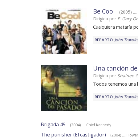
Be Cool
(2005) ...
Dirigida por
F. Gary G
Cualquiera mataría po
REPARTO
:
John Travolt
Una canción de
Dirigida por
Shainee 
Todos tenemos una h
REPARTO
:
John Travolt
Brigada 49
(2004) .... Chief Kennedy
The punisher (El castigador)
(2004) .... Howa