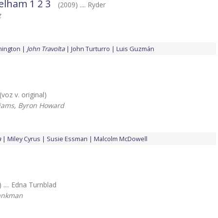
Pelham 1 2 3
(2009) .... Ryder
t
hington
John Travolta
John Turturro
Luis Guzmán
 (voz v. original)
liams, Byron Howard
a
Miley Cyrus
Susie Essman
Malcolm McDowell
 .... Edna Turnblad
ankman