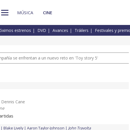
MÚSICA
CINE
óximos estrenos
DVD
Avances
Tráilers
Festivales y premi
pañía se enfrentan a un nuevo reto en 'Toy story 5'
.. Dennis Cane
one
rtidas
Blake Lively
Aaron Taylor-Johnson
John Travolta