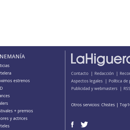
INEMANÍA
icias
telera
Contacto
Redacción
Reco
óximos estrenos
Aspectos legales
Política de
D
Publicidad y webmasters
RS
ances
ilers
Otros servicios:
Chistes
|
Top1
stivales + premios
ores y actrices
teles