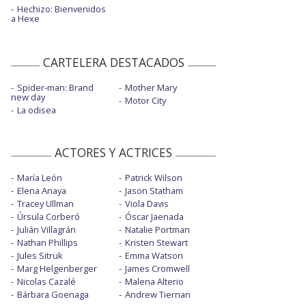
Hechizo: Bienvenidos
a Hexe
CARTELERA DESTACADOS
Spider-man: Brand
Mother Mary
new day
Motor City
La odisea
ACTORES Y ACTRICES
María León
Patrick Wilson
Elena Anaya
Jason Statham
Tracey Ullman
Viola Davis
Úrsula Corberó
Óscar Jaenada
Julián Villagrán
Natalie Portman
Nathan Phillips
Kristen Stewart
Jules Sitruk
Emma Watson
Marg Helgenberger
James Cromwell
Nicolas Cazalé
Malena Alterio
Bárbara Goenaga
Andrew Tiernan