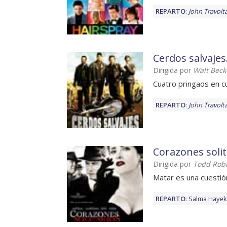
REPARTO
:
John Travolt
Cerdos salvajes
Dirigida por
Walt Beck
Cuatro pringaos en cue
REPARTO
:
John Travolt
Corazones solit
Dirigida por
Todd Rob
Matar es una cuesti
REPARTO
:
Salma Hayek