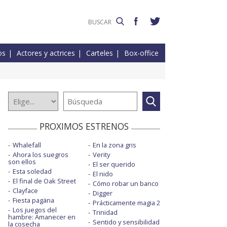
os
Actores y actrices
Carteles
Box-office
PROXIMOS ESTRENOS
Whalefall
En la zona gris
Ahora los suegros
Verity
son ellos
El ser querido
Esta soledad
El nido
El final de Oak Street
Cómo robar un banco
Clayface
Digger
Fiesta pagäna
Prácticamente magia 2
Los juegos del
Trinidad
hambre: Amanecer en
Sentido y sensibilidad
la cosecha