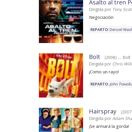
Asalto al tren 
Dirigida por
Tony Scot
Negociación
REPARTO
:
Denzel Was
Bolt
(2008) .... Bolt
Dirigida por
Chris Wil
¡Como un rayo!
REPARTO
:
John Travolt
Hairspray
(2007)
Dirigida por
Adam Sh
¡Se armará la gorda!