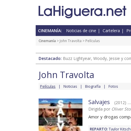
CINEMANÍA:
Noticias de cine
Cartelera
Pr
Cinemanía
>
John Travolta
> Películas
Destacado:
Buzz Lightyear, Woody, Jessie y com
John Travolta
Películas
Noticias
Biografía
Fotos
Salvajes
(2012) ..
Dirigida por
Oliver St
Amor y drogas compa
REPARTO
:
Taylor Kitsch