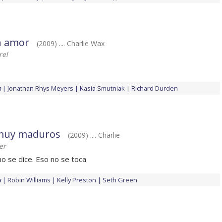
n amor
(2009) .... Charlie Wax
rel
a
Jonathan Rhys Meyers
Kasia Smutniak
Richard Durden
muy maduros
(2009) .... Charlie
er
no se dice. Eso no se toca
a
Robin Williams
Kelly Preston
Seth Green