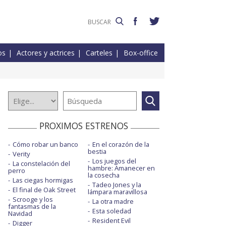
os
Actores y actrices
Carteles
Box-office
PROXIMOS ESTRENOS
Cómo robar un banco
En el corazón de la
bestia
Verity
Los juegos del
La constelación del
hambre: Amanecer en
perro
la cosecha
Las ciegas hormigas
Tadeo Jones y la
El final de Oak Street
lámpara maravillosa
Scrooge y los
La otra madre
fantasmas de la
Esta soledad
Navidad
Resident Evil
Digger