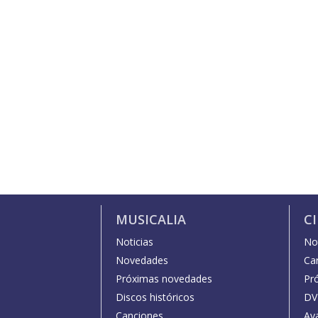
MUSICALIA
C
Noticias
Not
Novedades
Car
Próximas novedades
Pr
Discos históricos
DV
Canciones
Av