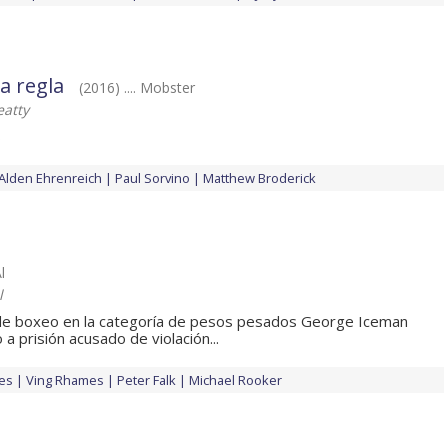
la regla
(2016) .... Mobster
atty
s
Alden Ehrenreich
Paul Sorvino
Matthew Broderick
l
l
de boxeo en la categoría de pesos pesados George Iceman
 prisión acusado de violación...
es
Ving Rhames
Peter Falk
Michael Rooker