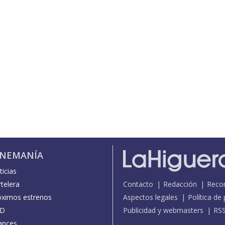
INEMANÍA
icias
telera
Contacto
Redacción
Reco
óximos estrenos
Aspectos legales
Política de
D
Publicidad y webmasters
RS
ances