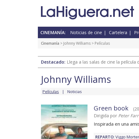
CINEMANÍA:
Noticias de cine
Cartelera
Pr
Cinemanía
>
Johnny Williams
> Películas
Destacado:
Llega a las salas de cine la películ
Johnny Williams
Películas
Noticias
Green book
(20
Dirigida por
Peter Farr
Inspirada en una ami
REPARTO
:
Viggo Morte