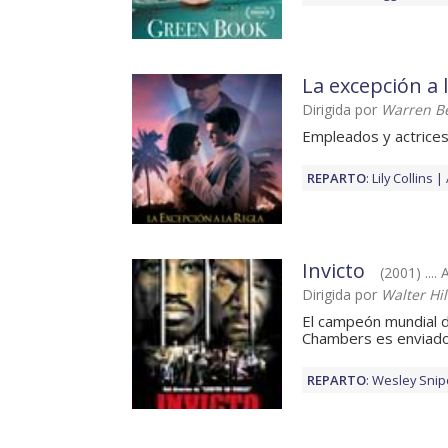
La excepción a 
Dirigida por
Warren Be
Empleados y actrice
REPARTO
:
Lily Collins
Invicto
(2001) .... A
Dirigida por
Walter Hil
El campeón mundial 
Chambers es enviado a
REPARTO
:
Wesley Snip