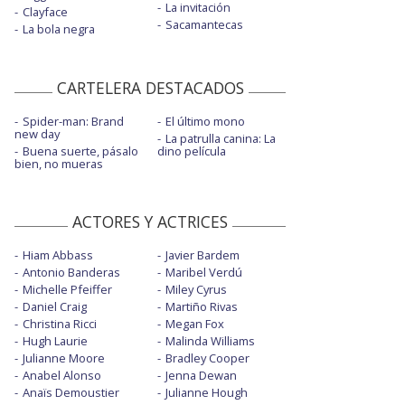
La invitación
Clayface
Sacamantecas
La bola negra
CARTELERA DESTACADOS
Spider-man: Brand
El último mono
new day
La patrulla canina: La
Buena suerte, pásalo
dino película
bien, no mueras
ACTORES Y ACTRICES
Hiam Abbass
Javier Bardem
Antonio Banderas
Maribel Verdú
Michelle Pfeiffer
Miley Cyrus
Daniel Craig
Martiño Rivas
Christina Ricci
Megan Fox
Hugh Laurie
Malinda Williams
Julianne Moore
Bradley Cooper
Anabel Alonso
Jenna Dewan
Anaïs Demoustier
Julianne Hough