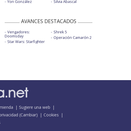
Yon González
Silvia Abascal
AVANCES DESTACADOS
Vengadores:
Shrek 5
Doomsday
Operación Camarón 2
Star Wars: Starfighter
mienda
Sugiere una web
 privacidad
(
Cambiar
)
Cookies
S