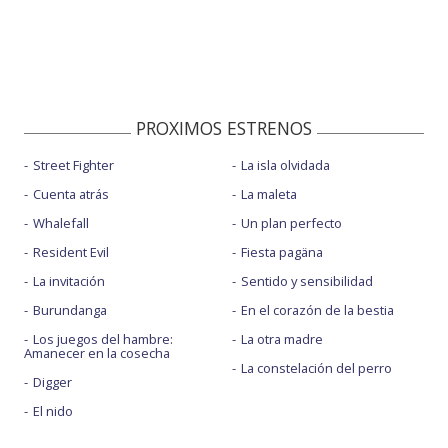
PROXIMOS ESTRENOS
Street Fighter
La isla olvidada
Cuenta atrás
La maleta
Whalefall
Un plan perfecto
Resident Evil
Fiesta pagäna
La invitación
Sentido y sensibilidad
Burundanga
En el corazón de la bestia
Los juegos del hambre:
La otra madre
Amanecer en la cosecha
La constelación del perro
Digger
El nido