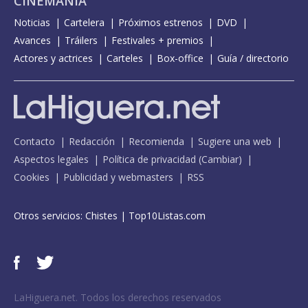
CINEMANÍA
Noticias
Cartelera
Próximos estrenos
DVD
Avances
Tráilers
Festivales + premios
Actores y actrices
Carteles
Box-office
Guía / directorio
Contacto
Redacción
Recomienda
Sugiere una web
Aspectos legales
Política de privacidad
(
Cambiar
)
Cookies
Publicidad y webmasters
RSS
Otros servicios:
Chistes
|
Top10Listas.com
LaHiguera.net. Todos los derechos reservados