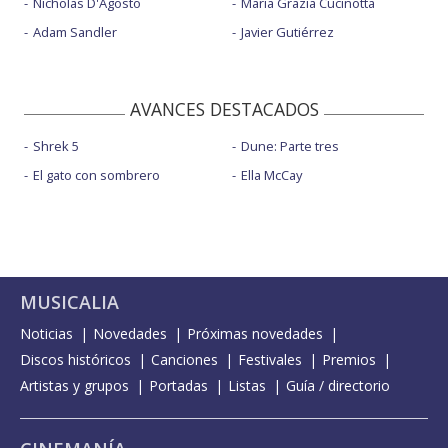
Nicholas D'Agosto
Maria Grazia Cucinotta
Adam Sandler
Javier Gutiérrez
AVANCES DESTACADOS
Shrek 5
Dune: Parte tres
El gato con sombrero
Ella McCay
MUSICALIA
Noticias
Novedades
Próximas novedades
Discos históricos
Canciones
Festivales
Premios
Artistas y grupos
Portadas
Listas
Guía / directorio