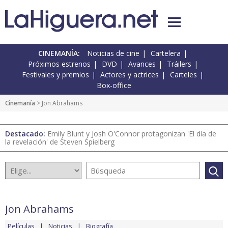
CINEMANÍA:
Noticias de cine
Cartelera
Próximos estrenos
DVD
Avances
Tráilers
Festivales y premios
Actores y actrices
Carteles
Box-office
Cinemanía
> Jon Abrahams
Destacado:
Emily Blunt y Josh O'Connor protagonizan 'El día de
la revelación' de Steven Spielberg
Jon Abrahams
Películas
Noticias
Biografía