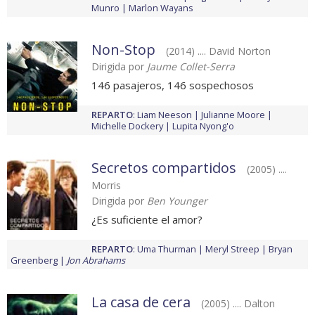
Munro
Marlon Wayans
Non-Stop
(2014) .... David Norton
Dirigida por
Jaume Collet-Serra
146 pasajeros, 146 sospechosos
REPARTO
:
Liam Neeson
Julianne Moore
Michelle Dockery
Lupita Nyong'o
Secretos compartidos
(2005) ....
Morris
Dirigida por
Ben Younger
¿Es suficiente el amor?
REPARTO
:
Uma Thurman
Meryl Streep
Bryan
Greenberg
Jon Abrahams
La casa de cera
(2005) .... Dalton