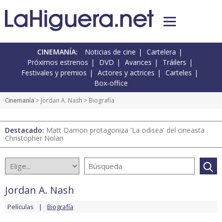
CINEMANÍA:
Noticias de cine
Cartelera
Próximos estrenos
DVD
Avances
Tráilers
Festivales y premios
Actores y actrices
Carteles
Box-office
Cinemanía
>
Jordan A. Nash
> Biografía
Destacado:
Matt Damon protagoniza 'La odisea' del cineasta
Christopher Nolan
Jordan A. Nash
Películas
Biografía