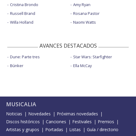
Cristina Brondo
Amy Ryan
Russell Brand
Rosana Pastor
Willa Holland
Naomi Watts
AVANCES DESTACADOS
Dune: Parte tres
Star Wars: Starfighter
Búnker
Ella McCay
MUSICALIA
Noticias
Novedades
Próximas novedades
Discos históricos
Canciones
Festivales
Premios
Artistas y grupos
Portadas
Listas
Guía / directorio