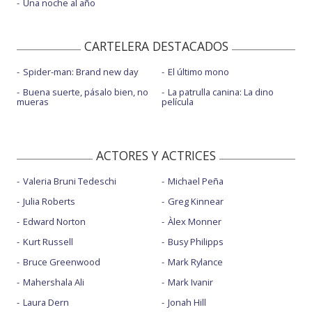
Una noche al año
CARTELERA DESTACADOS
Spider-man: Brand new day
El último mono
Buena suerte, pásalo bien, no
La patrulla canina: La dino
mueras
película
ACTORES Y ACTRICES
Valeria Bruni Tedeschi
Michael Peña
Julia Roberts
Greg Kinnear
Edward Norton
Àlex Monner
Kurt Russell
Busy Philipps
Bruce Greenwood
Mark Rylance
Mahershala Ali
Mark Ivanir
Laura Dern
Jonah Hill