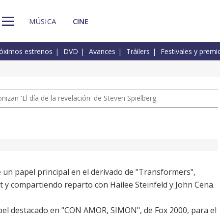
MÚSICA
CINE
óximos estrenos
DVD
Avances
Tráilers
Festivales y premi
izan 'El día de la revelación' de Steven Spielberg
 un papel principal en el derivado de "Transformers",
t y compartiendo reparto con Hailee Steinfeld y John Cena.
pel destacado en "CON AMOR, SIMON", de Fox 2000, para el