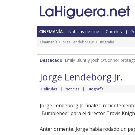
CINEMANÍA:
Noticias de cine
Cartelera
Pr
Cinemanía
>
Jorge Lendeborg Jr.
> Biografía
Destacado:
Emily Blunt y Josh O'Connor protagon
Jorge Lendeborg Jr.
Películas
Noticias
Biografía
Jorge Lendeborg Jr. finalizó recientemente
"Bumblebee" para el director Travis Knigh
Anteriormente, Jorge había rodado un pa