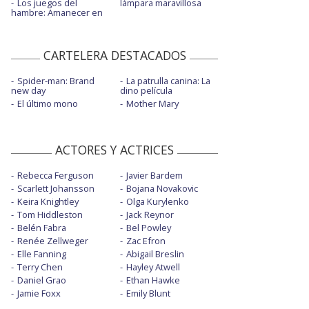
Los juegos del
lámpara maravillosa
hambre: Amanecer en
CARTELERA DESTACADOS
Spider-man: Brand
La patrulla canina: La
new day
dino película
El último mono
Mother Mary
ACTORES Y ACTRICES
Rebecca Ferguson
Javier Bardem
Scarlett Johansson
Bojana Novakovic
Keira Knightley
Olga Kurylenko
Tom Hiddleston
Jack Reynor
Belén Fabra
Bel Powley
Renée Zellweger
Zac Efron
Elle Fanning
Abigail Breslin
Terry Chen
Hayley Atwell
Daniel Grao
Ethan Hawke
Jamie Foxx
Emily Blunt