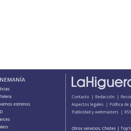
INEMANÍA
icias
telera
Contacto
Redacción
Reco
óximos estrenos
Aspectos legales
Política de
D
Publicidad y webmasters
RS
ances
ilers
Otros servicios:
Chistes
|
Top1