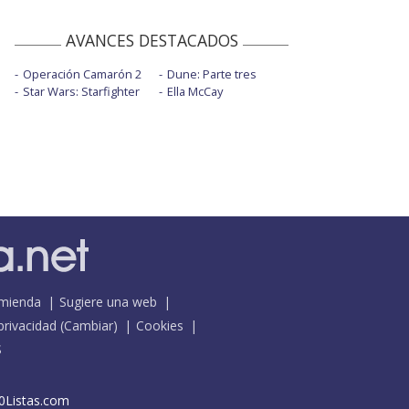
AVANCES DESTACADOS
Operación Camarón 2
Dune: Parte tres
Star Wars: Starfighter
Ella McCay
mienda
Sugiere una web
 privacidad
(
Cambiar
)
Cookies
S
0Listas.com