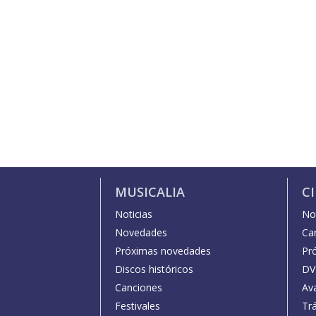
MUSICALIA
C
Noticias
Not
Novedades
Car
Próximas novedades
Pr
Discos históricos
DV
Canciones
Av
Festivales
Trá