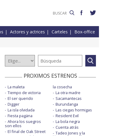
os
Actores y actrices
Carteles
Box-office
PROXIMOS ESTRENOS
La maleta
la cosecha
Tiempo de victoria
La otra madre
El ser querido
Sacamantecas
Digger
Burundanga
La isla olvidada
Las ciegas hormigas
Fiesta pagäna
Resident Evil
Ahora los suegros
La bola negra
son ellos
Cuenta atrás
El final de Oak Street
Tadeo Jones y la