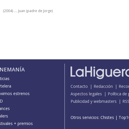
(2004) .... Juan (padre de Jorge)
INEMANÍA
icias
telera
Contacto
Redacción
Reco
óximos estrenos
Aspectos legales
Política de
D
Publicidad y webmasters
RS
ances
ilers
Otros servicios:
Chistes
|
Top1
stivales + premios