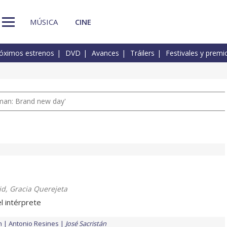
MÚSICA
CINE
óximos estrenos
DVD
Avances
Tráilers
Festivales y premi
man: Brand new day'
id, Gracia Querejeta
l intérprete
n
Antonio Resines
José Sacristán