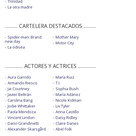
Trinidad
La otra madre
CARTELERA DESTACADOS
Spider-man: Brand
Mother Mary
new day
Motor City
La odisea
ACTORES Y ACTRICES
Aura Garrido
María Ruiz
Armando Riesco
T.I.
Jai Courtney
Sophia Bush
Javier Beltrán
María Adánez
Carolina Bang
Nicole Kidman
Jodie Whittaker
Liv Tyler
Paola Mendoza
Anna Castillo
Vincent Lindon
Daisy Ridley
Dario Grandinetti
Claire Danes
Alexander Skarsgård
Abel Folk