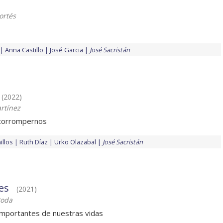
ortés
Anna Castillo
José Garcia
José Sacristán
(2022)
rtínez
 corrompernos
illos
Ruth Díaz
Urko Olazabal
José Sacristán
es
(2021)
oda
portantes de nuestras vidas