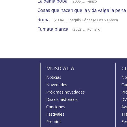
La dama boba
(2006) .... Feniso
Cosas que hacen que la vida valga la pena
Roma
(2004) .... Joaquín Góñez (A Los 60 Años)
Fumata blanca
(2002) .... Romero
MUSICALIA
C
Noticias
Not
Novedades
Car
Próximas novedades
Pr
Discos históricos
DV
Canciones
Av
Festivales
Trá
Premios
Fe