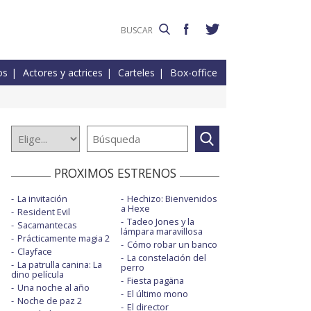
os
Actores y actrices
Carteles
Box-office
PROXIMOS ESTRENOS
La invitación
Hechizo: Bienvenidos
a Hexe
Resident Evil
Tadeo Jones y la
Sacamantecas
lámpara maravillosa
Prácticamente magia 2
Cómo robar un banco
Clayface
La constelación del
La patrulla canina: La
perro
dino película
Fiesta pagäna
Una noche al año
El último mono
Noche de paz 2
El director