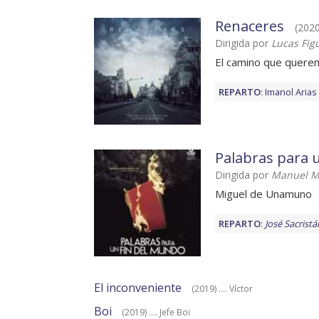
Renaceres
(2020)
Dirigida por
Lucas Fig
El camino que quere
REPARTO
:
Imanol Arias
Palabras para 
Dirigida por
Manuel 
Miguel de Unamuno
REPARTO
:
José Sacristá
El inconveniente
(2019) .... Víctor
Boi
(2019) .... Jefe Boi