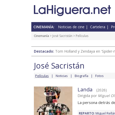
CINEMANÍA:
Noticias de cine
Cartelera
Pr
Cinemanía
>
José Sacristán
> Películas
Destacado:
Tom Holland y Zendaya en 'Spider-
José Sacristán
Películas
Noticias
Biografía
Fotos
Landa
(2026)
Dirigida por
Miguel Ol
La persona detrás de
REPARTO
:
Miguel Rellá