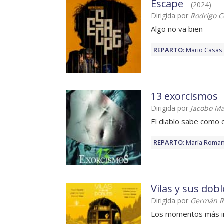
Escape
(2024)
Dirigida por
Rodrigo C
Algo no va bien
REPARTO
:
Mario Casas
13 exorcismos
Dirigida por
Jacobo Ma
El diablo sabe como
REPARTO
:
María Roman
Vilas y sus dobl
Dirigida por
Germán R
Los momentos más im