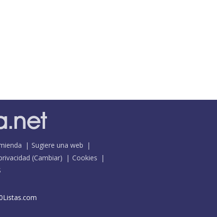
mienda
Sugiere una web
 privacidad
(
Cambiar
)
Cookies
S
0Listas.com