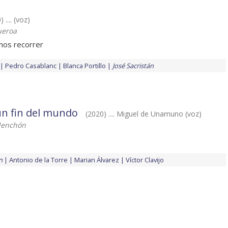
 .... (voz)
ueroa
mos recorrer
Pedro Casablanc
Blanca Portillo
José Sacristán
un fin del mundo
(2020) .... Miguel de Unamuno (voz)
Menchón
n
Antonio de la Torre
Marian Álvarez
Víctor Clavijo