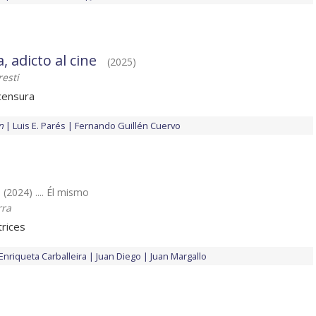
a, adicto al cine
(2025)
resti
censura
n
Luis E. Parés
Fernando Guillén Cuervo
(2024) .... Él mismo
rra
trices
Enriqueta Carballeira
Juan Diego
Juan Margallo