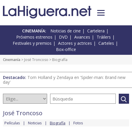
CINEMANÍA:
Noticias de cine
Cartelera
Próximos estrenos
DVD
Avances
Tráilers
Festivales y premios
Actores y actrices
Carteles
Box-office
Cinemanía
>
José Troncoso
> Biografía
Destacado:
Tom Holland y Zendaya en 'Spider-man: Brand new
day'
José Troncoso
Películas
Noticias
Biografía
Fotos