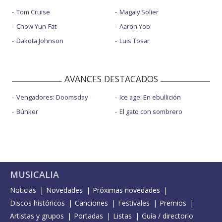
Tom Cruise
Magaly Solier
Chow Yun-Fat
Aaron Yoo
Dakota Johnson
Luis Tosar
AVANCES DESTACADOS
Vengadores: Doomsday
Ice age: En ebullición
Búnker
El gato con sombrero
MUSICALIA
Noticias
Novedades
Próximas novedades
Discos históricos
Canciones
Festivales
Premios
Artistas y grupos
Portadas
Listas
Guía / directorio