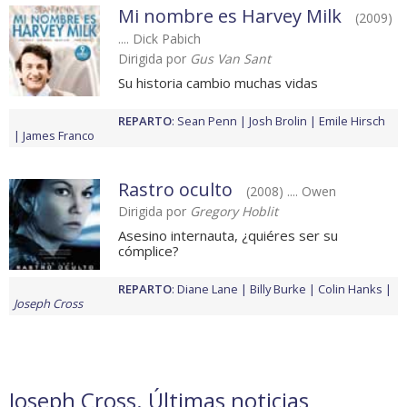
Mi nombre es Harvey Milk
(2009)
.... Dick Pabich
Dirigida por
Gus Van Sant
Su historia cambio muchas vidas
REPARTO
:
Sean Penn
Josh Brolin
Emile Hirsch
James Franco
Rastro oculto
(2008) .... Owen
Dirigida por
Gregory Hoblit
Asesino internauta, ¿quiéres ser su
cómplice?
REPARTO
:
Diane Lane
Billy Burke
Colin Hanks
Joseph Cross
Joseph Cross. Últimas noticias