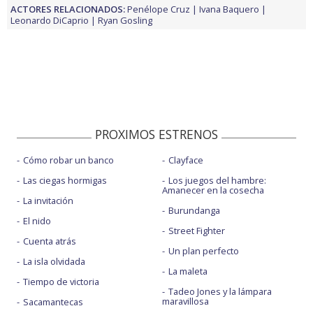
ACTORES RELACIONADOS:
Penélope Cruz
Ivana Baquero
Leonardo DiCaprio
Ryan Gosling
PROXIMOS ESTRENOS
Cómo robar un banco
Clayface
Las ciegas hormigas
Los juegos del hambre:
Amanecer en la cosecha
La invitación
Burundanga
El nido
Street Fighter
Cuenta atrás
Un plan perfecto
La isla olvidada
La maleta
Tiempo de victoria
Tadeo Jones y la lámpara
maravillosa
Sacamantecas