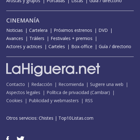
Artistas y grupos
Portadas
Listas
Guía / directorio
CINEMANÍA
Noticias
Cartelera
Próximos estrenos
DVD
Avances
Tráilers
Festivales + premios
Actores y actrices
Carteles
Box-office
Guía / directorio
Contacto
Redacción
Recomienda
Sugiere una web
Aspectos legales
Política de privacidad
(
Cambiar
)
Cookies
Publicidad y webmasters
RSS
Otros servicios:
Chistes
|
Top10Listas.com