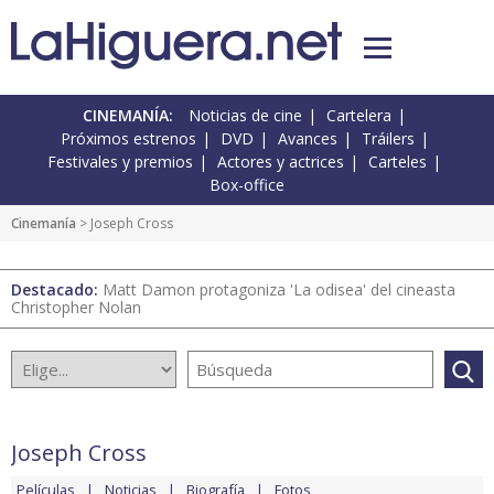
CINEMANÍA:
Noticias de cine
Cartelera
Próximos estrenos
DVD
Avances
Tráilers
Festivales y premios
Actores y actrices
Carteles
Box-office
Cinemanía
> Joseph Cross
Destacado:
Matt Damon protagoniza 'La odisea' del cineasta
Christopher Nolan
Joseph Cross
Películas
Noticias
Biografía
Fotos