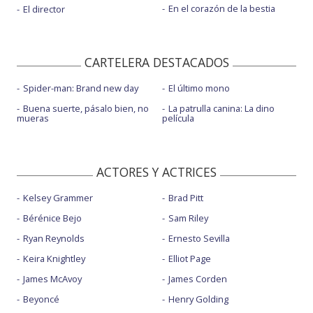
En el corazón de la bestia
El director
CARTELERA DESTACADOS
Spider-man: Brand new day
El último mono
Buena suerte, pásalo bien, no
La patrulla canina: La dino
mueras
película
ACTORES Y ACTRICES
Kelsey Grammer
Brad Pitt
Bérénice Bejo
Sam Riley
Ryan Reynolds
Ernesto Sevilla
Keira Knightley
Elliot Page
James McAvoy
James Corden
Beyoncé
Henry Golding