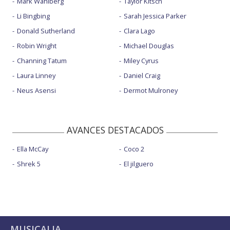
Mark Wahlberg
Taylor Kitsch
Li Bingbing
Sarah Jessica Parker
Donald Sutherland
Clara Lago
Robin Wright
Michael Douglas
Channing Tatum
Miley Cyrus
Laura Linney
Daniel Craig
Neus Asensi
Dermot Mulroney
AVANCES DESTACADOS
Ella McCay
Coco 2
Shrek 5
El jilguero
MUSICALIA