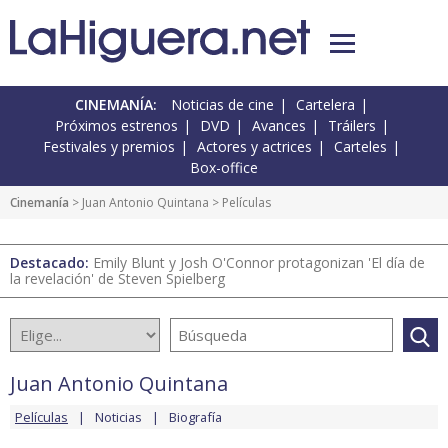
CINEMANÍA:
Noticias de cine
Cartelera
Próximos estrenos
DVD
Avances
Tráilers
Festivales y premios
Actores y actrices
Carteles
Box-office
Cinemanía
>
Juan Antonio Quintana
> Películas
Destacado:
Emily Blunt y Josh O'Connor protagonizan 'El día de
la revelación' de Steven Spielberg
Juan Antonio Quintana
Películas
Noticias
Biografía