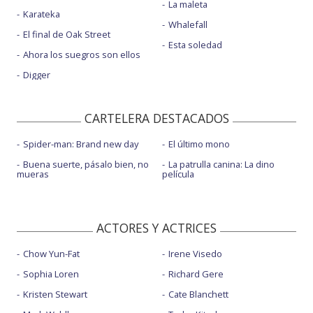
La maleta
Karateka
Whalefall
El final de Oak Street
Esta soledad
Ahora los suegros son ellos
Digger
CARTELERA DESTACADOS
Spider-man: Brand new day
El último mono
Buena suerte, pásalo bien, no
La patrulla canina: La dino
mueras
película
ACTORES Y ACTRICES
Chow Yun-Fat
Irene Visedo
Sophia Loren
Richard Gere
Kristen Stewart
Cate Blanchett