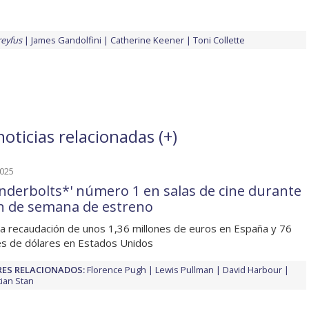
reyfus
James Gandolfini
Catherine Keener
Toni Collette
noticias relacionadas (
+
)
2025
nderbolts*' número 1 en salas de cine durante
in de semana de estreno
a recaudación de unos 1,36 millones de euros en España y 76
es de dólares en Estados Unidos
ES RELACIONADOS:
Florence Pugh
Lewis Pullman
David Harbour
ian Stan