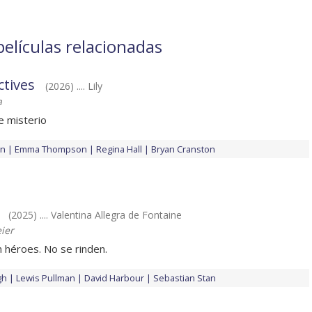
películas relacionadas
ctives
(2026) .... Lily
a
e misterio
an
Emma Thompson
Regina Hall
Bryan Cranston
(2025) .... Valentina Allegra de Fontaine
ier
 héroes. No se rinden.
gh
Lewis Pullman
David Harbour
Sebastian Stan