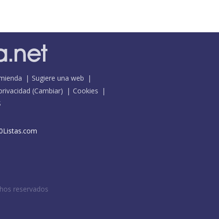
mienda
Sugiere una web
 privacidad
(
Cambiar
)
Cookies
S
0Listas.com
chos reservados