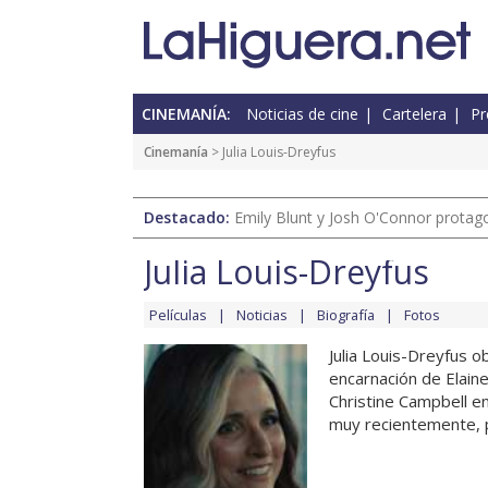
CINEMANÍA:
Noticias de cine
Cartelera
Pr
Cinemanía
> Julia Louis-Dreyfus
Destacado:
Emily Blunt y Josh O'Connor protagon
Julia Louis-Dreyfus
Películas
Noticias
Biografía
Fotos
Julia Louis-Dreyfus 
encarnación de Elaine
Christine Campbell en
muy recientemente, por