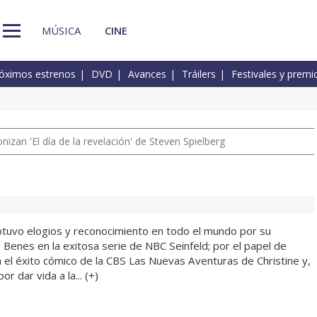
MÚSICA
CINE
óximos estrenos
DVD
Avances
Tráilers
Festivales y premi
izan 'El día de la revelación' de Steven Spielberg
obtuvo elogios y reconocimiento en todo el mundo por su
 Benes en la exitosa serie de NBC Seinfeld; por el papel de
 el éxito cómico de la CBS Las Nuevas Aventuras de Christine y,
 dar vida a la... (
+
)