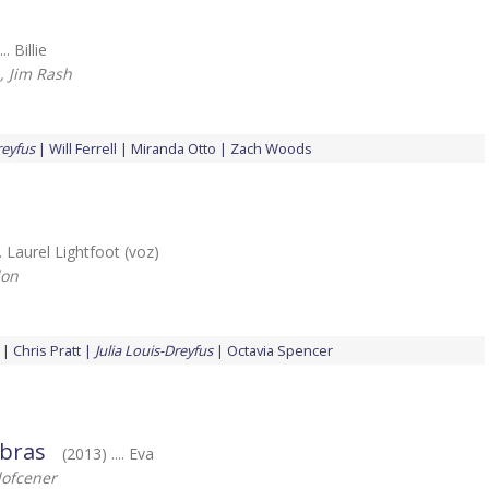
.. Billie
, Jim Rash
reyfus
Will Ferrell
Miranda Otto
Zach Woods
.. Laurel Lightfoot (voz)
lon
Chris Pratt
Julia Louis-Dreyfus
Octavia Spencer
abras
(2013) .... Eva
lofcener