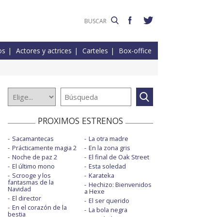
os
Actores y actrices
Carteles
Box-office
PROXIMOS ESTRENOS
Sacamantecas
La otra madre
Prácticamente magia 2
En la zona gris
Noche de paz 2
El final de Oak Street
El último mono
Esta soledad
Scrooge y los
Karateka
fantasmas de la
Hechizo: Bienvenidos
Navidad
a Hexe
El director
El ser querido
En el corazón de la
La bola negra
bestia