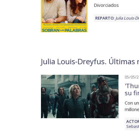
Divorciados
REPARTO
:
Julia Louis-D
Julia Louis-Dreyfus. Últimas 
05/05/
'Thu
su f
Con un
millon
ACTOR
Sebast