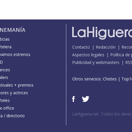
INEMANÍA
icias
telera
Contacto
Redacción
Reco
óximos estrenos
Aspectos legales
Política de
D
Publicidad y webmasters
RS
ances
ilers
Otros servicios:
Chistes
|
Top1
stivales + premios
ores y actrices
teles
x-office
LaHiguera.net. Todos los dere
a / directorio