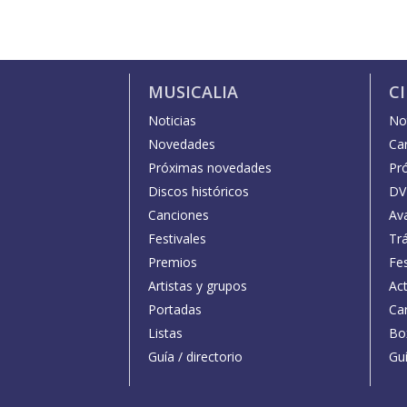
MUSICALIA
C
Noticias
Not
Novedades
Car
Próximas novedades
Pr
Discos históricos
DV
Canciones
Av
Festivales
Trá
Premios
Fe
Artistas y grupos
Act
Portadas
Car
Listas
Bo
Guía / directorio
Guí