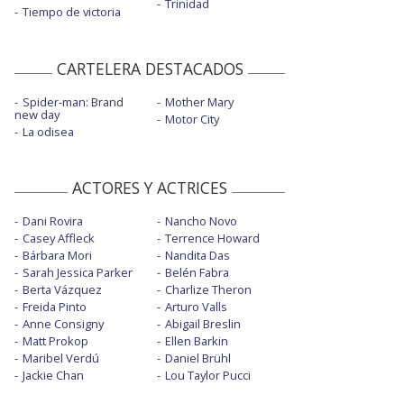
Trinidad
Tiempo de victoria
CARTELERA DESTACADOS
Spider-man: Brand
Mother Mary
new day
Motor City
La odisea
ACTORES Y ACTRICES
Dani Rovira
Nancho Novo
Casey Affleck
Terrence Howard
Bárbara Mori
Nandita Das
Sarah Jessica Parker
Belén Fabra
Berta Vázquez
Charlize Theron
Freida Pinto
Arturo Valls
Anne Consigny
Abigail Breslin
Matt Prokop
Ellen Barkin
Maribel Verdú
Daniel Brühl
Jackie Chan
Lou Taylor Pucci