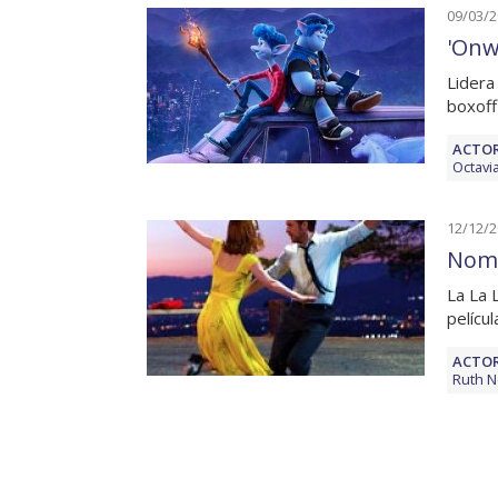
09/03/
'Onw
Lidera
boxoff
ACTOR
Octavi
12/12/
Nomi
La La 
pelícu
ACTOR
Ruth 