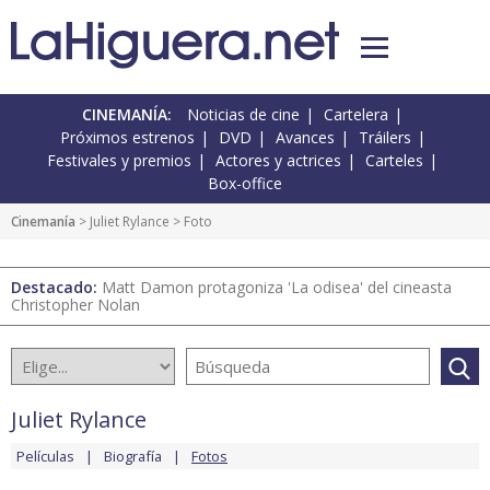
CINEMANÍA:
Noticias de cine
Cartelera
Próximos estrenos
DVD
Avances
Tráilers
Festivales y premios
Actores y actrices
Carteles
Box-office
Cinemanía
>
Juliet Rylance
> Foto
Destacado:
Matt Damon protagoniza 'La odisea' del cineasta
Christopher Nolan
Juliet Rylance
Películas
Biografía
Fotos