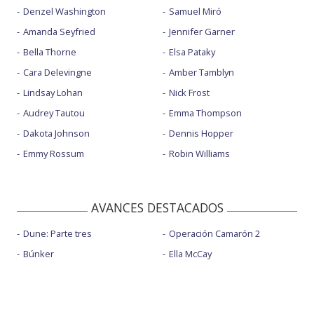
Denzel Washington
Samuel Miró
Amanda Seyfried
Jennifer Garner
Bella Thorne
Elsa Pataky
Cara Delevingne
Amber Tamblyn
Lindsay Lohan
Nick Frost
Audrey Tautou
Emma Thompson
Dakota Johnson
Dennis Hopper
Emmy Rossum
Robin Williams
AVANCES DESTACADOS
Dune: Parte tres
Operación Camarón 2
Búnker
Ella McCay