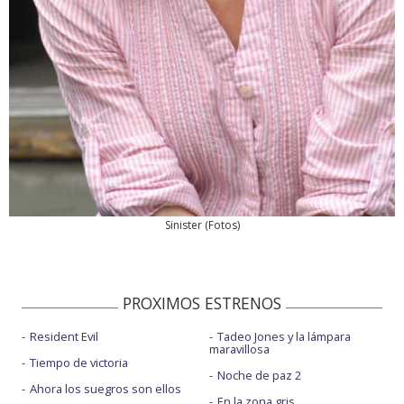
Sinister
(
Fotos
)
PROXIMOS ESTRENOS
Resident Evil
Tadeo Jones y la lámpara
maravillosa
Tiempo de victoria
Noche de paz 2
Ahora los suegros son ellos
En la zona gris