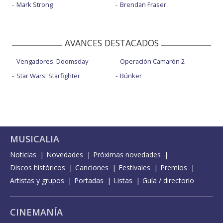
Mark Strong
Brendan Fraser
AVANCES DESTACADOS
Vengadores: Doomsday
Operación Camarón 2
Star Wars: Starfighter
Búnker
MUSICALIA
Noticias
Novedades
Próximas novedades
Discos históricos
Canciones
Festivales
Premios
Artistas y grupos
Portadas
Listas
Guía / directorio
CINEMANÍA