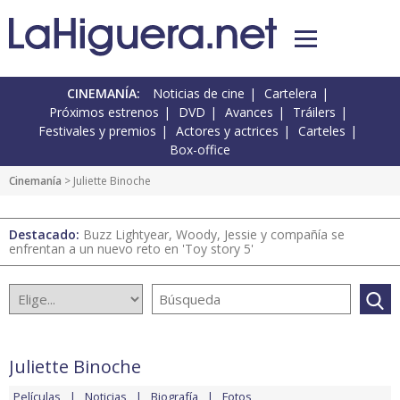
CINEMANÍA:
Noticias de cine
Cartelera
Próximos estrenos
DVD
Avances
Tráilers
Festivales y premios
Actores y actrices
Carteles
Box-office
Cinemanía
> Juliette Binoche
Destacado:
Buzz Lightyear, Woody, Jessie y compañía se
enfrentan a un nuevo reto en 'Toy story 5'
Juliette Binoche
Películas
Noticias
Biografía
Fotos