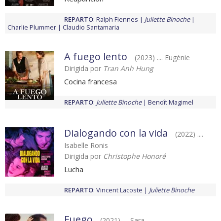
REPARTO
:
Ralph Fiennes
Juliette Binoche
Charlie Plummer
Claudio Santamaria
A fuego lento
(2023) .... Eugénie
Dirigida por
Tran Anh Hung
Cocina francesa
REPARTO
:
Juliette Binoche
Benoît Magimel
Dialogando con la vida
(2022) ....
Isabelle Ronis
Dirigida por
Christophe Honoré
Lucha
REPARTO
:
Vincent Lacoste
Juliette Binoche
Fuego
(2021) .... Sara