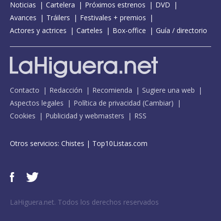
Noticias
Cartelera
Próximos estrenos
DVD
Avances
Tráilers
Festivales + premios
Actores y actrices
Carteles
Box-office
Guía / directorio
Contacto
Redacción
Recomienda
Sugiere una web
Aspectos legales
Política de privacidad
(
Cambiar
)
Cookies
Publicidad y webmasters
RSS
Otros servicios:
Chistes
|
Top10Listas.com
LaHiguera.net. Todos los derechos reservados