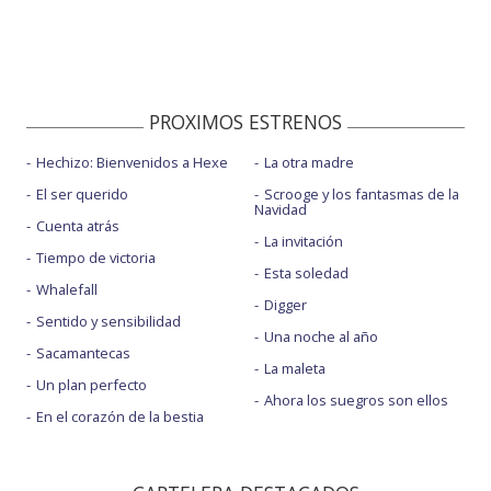
PROXIMOS ESTRENOS
Hechizo: Bienvenidos a Hexe
La otra madre
El ser querido
Scrooge y los fantasmas de la
Navidad
Cuenta atrás
La invitación
Tiempo de victoria
Esta soledad
Whalefall
Digger
Sentido y sensibilidad
Una noche al año
Sacamantecas
La maleta
Un plan perfecto
Ahora los suegros son ellos
En el corazón de la bestia