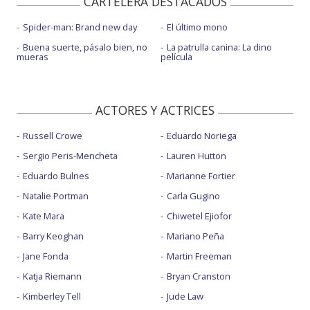
CARTELERA DESTACADOS
Spider-man: Brand new day
El último mono
Buena suerte, pásalo bien, no
La patrulla canina: La dino
mueras
película
ACTORES Y ACTRICES
Russell Crowe
Eduardo Noriega
Sergio Peris-Mencheta
Lauren Hutton
Eduardo Bulnes
Marianne Fortier
Natalie Portman
Carla Gugino
Kate Mara
Chiwetel Ejiofor
Barry Keoghan
Mariano Peña
Jane Fonda
Martin Freeman
Katja Riemann
Bryan Cranston
Kimberley Tell
Jude Law