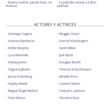
Buena suerte, pásalo bien, no
La patrulla canina: La dino
mueras
película
ACTORES Y ACTRICES
Santiago Segura
Maggie Grace
Antonio Banderas
Denzel Washington
Eddie Murphy
Santi Millán
Luca Marinelli
Jack Black
Felicity Jones
Douglas Booth
Olga Kurylenko
Thomas Kretschmann
Jesse Eisenberg
Mireille Enos
Hayley Atwell
Carmen Machi
Miguel Ángel Muñoz
Samuel L. Jackson
Peta Wilson
Christina Ricci