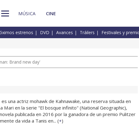
MÚSICA
CINE
óximos estrenos
DVD
Avances
Tráilers
Festivales y premi
man: Brand new day'
rn es una actriz mohawk de Kahnawake, una reserva situada en
a Mari en la serie "El bosque infinito" (National Geographic),
 novela publicada en 2016 por la ganadora de un premio Pulitzer
mente da vida a Tanis en... (
+
)