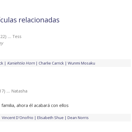
ículas relacionadas
22) .... Tess
hy
ck
Kaniehtiio Horn
Charlie Carrick
Wunmi Mosaku
17) .... Natasha
 familia, ahora él acabará con ellos
Vincent D'Onofrio
Elisabeth Shue
Dean Norris