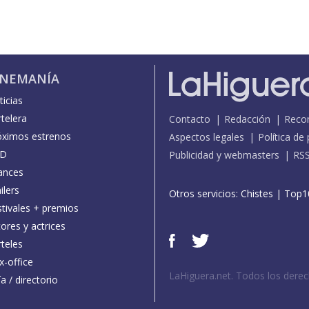
INEMANÍA
icias
telera
Contacto
Redacción
Reco
óximos estrenos
Aspectos legales
Política de
D
Publicidad y webmasters
RS
ances
ilers
Otros servicios:
Chistes
|
Top1
stivales + premios
ores y actrices
teles
x-office
LaHiguera.net. Todos los dere
a / directorio