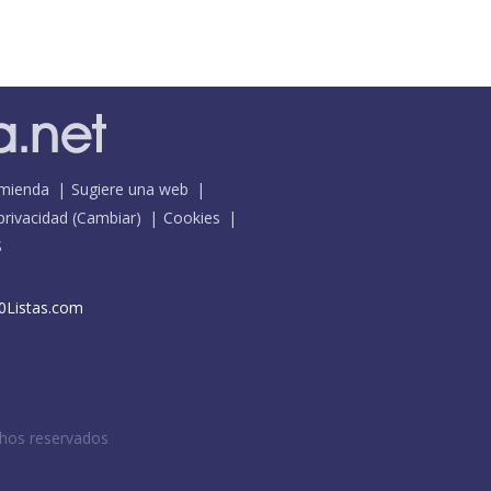
mienda
Sugiere una web
 privacidad
(
Cambiar
)
Cookies
S
0Listas.com
chos reservados