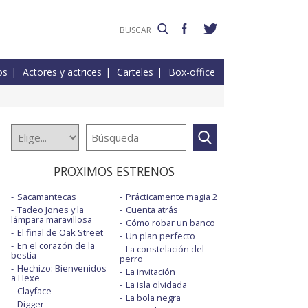
os
Actores y actrices
Carteles
Box-office
PROXIMOS ESTRENOS
Sacamantecas
Prácticamente magia 2
Tadeo Jones y la
Cuenta atrás
lámpara maravillosa
Cómo robar un banco
El final de Oak Street
Un plan perfecto
En el corazón de la
La constelación del
bestia
perro
Hechizo: Bienvenidos
La invitación
a Hexe
La isla olvidada
Clayface
La bola negra
Digger