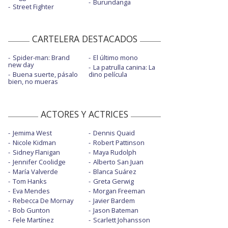
Burundanga
Street Fighter
CARTELERA DESTACADOS
Spider-man: Brand
El último mono
new day
La patrulla canina: La
Buena suerte, pásalo
dino película
bien, no mueras
ACTORES Y ACTRICES
Jemima West
Dennis Quaid
Nicole Kidman
Robert Pattinson
Sidney Flanigan
Maya Rudolph
Jennifer Coolidge
Alberto San Juan
María Valverde
Blanca Suárez
Tom Hanks
Greta Gerwig
Eva Mendes
Morgan Freeman
Rebecca De Mornay
Javier Bardem
Bob Gunton
Jason Bateman
Fele Martínez
Scarlett Johansson