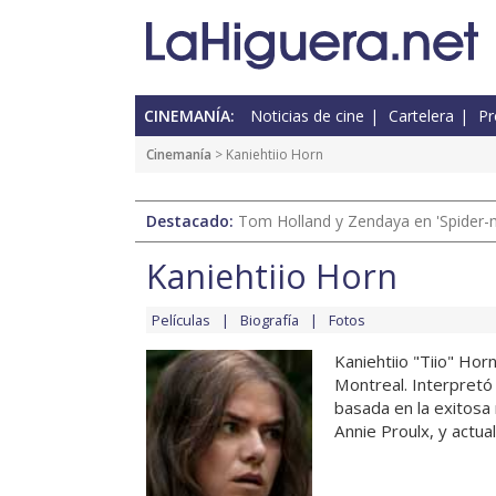
CINEMANÍA:
Noticias de cine
Cartelera
Pr
Cinemanía
> Kaniehtiio Horn
Destacado:
Tom Holland y Zendaya en 'Spider-
Kaniehtiio Horn
Películas
Biografía
Fotos
Kaniehtiio "Tiio" Ho
Montreal. Interpretó 
basada en la exitosa
Annie Proulx, y actual