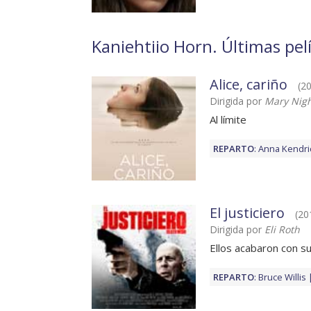
Kaniehtiio Horn. Últimas pel
Alice, cariño
(20
Dirigida por
Mary Nig
Al límite
REPARTO
:
Anna Kendri
El justiciero
(20
Dirigida por
Eli Roth
Ellos acabaron con su
REPARTO
:
Bruce Willis