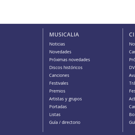
MUSICALIA
C
Noticias
Not
Novedades
Car
Próximas novedades
Pr
Discos históricos
DV
Canciones
Av
Festivales
Trá
Premios
Fe
Artistas y grupos
Act
Portadas
Car
Listas
Bo
Guía / directorio
Guí