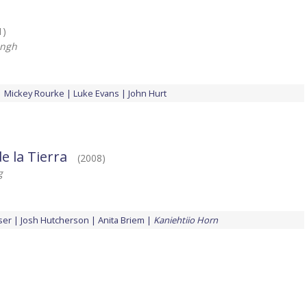
1)
ingh
Mickey Rourke
Luke Evans
John Hurt
de la Tierra
(2008)
g
ser
Josh Hutcherson
Anita Briem
Kaniehtiio Horn