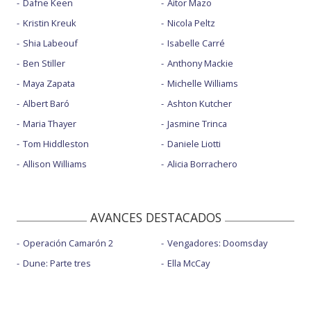
Dafne Keen
Aitor Mazo
Kristin Kreuk
Nicola Peltz
Shia Labeouf
Isabelle Carré
Ben Stiller
Anthony Mackie
Maya Zapata
Michelle Williams
Albert Baró
Ashton Kutcher
Maria Thayer
Jasmine Trinca
Tom Hiddleston
Daniele Liotti
Allison Williams
Alicia Borrachero
AVANCES DESTACADOS
Operación Camarón 2
Vengadores: Doomsday
Dune: Parte tres
Ella McCay