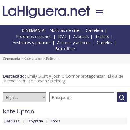
CINEMANÍA:
Noticias de cine
Cartelera
Próximos estrenos
DVD
Avances
Tráilers
Festivales y premios
Actores y actrices
Carteles
Box-office
Cinemanía
>
Kate Upton
> Películas
Destacado:
Emily Blunt y Josh O'Connor protagonizan 'El día de
la revelación' de Steven Spielberg
Kate Upton
Películas
Biografía
Fotos