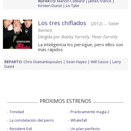
REPARTO
:
Marion Cotillard
James Franco
Kirsten Dunst
Liv Tyler
Los tres chiflados
(2012) .... Sister
Bernice
Dirigida por
Bobby Farrelly, Peter Farrelly
La inteligencia los persigue, pero ellos son
más rápidos
REPARTO
:
Chris Diamantopoulos
Sean Hayes
Will Sasso
Larry
David
PROXIMOS ESTRENOS
Trinidad
Prácticamente magia 2
La constelación del perro
Whalefall
Resident Evil
Un plan perfecto