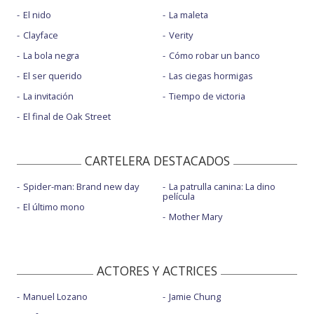
El nido
La maleta
Clayface
Verity
La bola negra
Cómo robar un banco
El ser querido
Las ciegas hormigas
La invitación
Tiempo de victoria
El final de Oak Street
CARTELERA DESTACADOS
Spider-man: Brand new day
La patrulla canina: La dino
película
El último mono
Mother Mary
ACTORES Y ACTRICES
Manuel Lozano
Jamie Chung