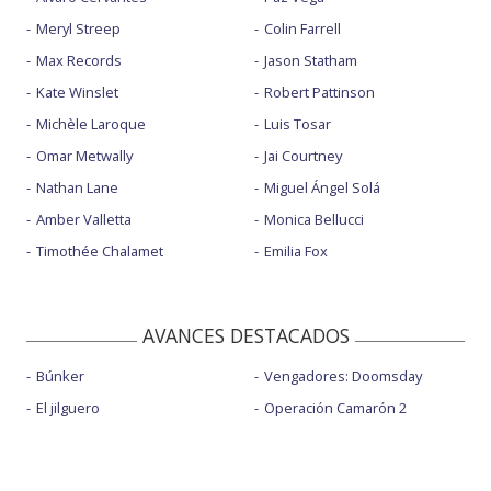
Meryl Streep
Colin Farrell
Max Records
Jason Statham
Kate Winslet
Robert Pattinson
Michèle Laroque
Luis Tosar
Omar Metwally
Jai Courtney
Nathan Lane
Miguel Ángel Solá
Amber Valletta
Monica Bellucci
Timothée Chalamet
Emilia Fox
AVANCES DESTACADOS
Búnker
Vengadores: Doomsday
El jilguero
Operación Camarón 2