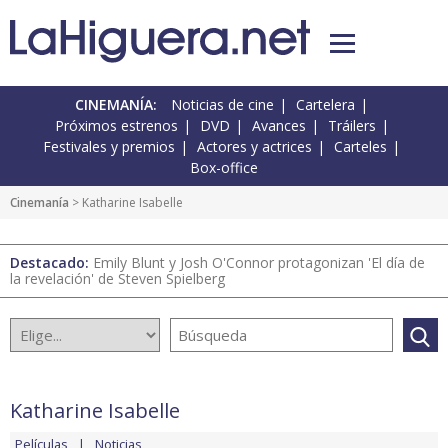
CINEMANÍA:
Noticias de cine
Cartelera
Próximos estrenos
DVD
Avances
Tráilers
Festivales y premios
Actores y actrices
Carteles
Box-office
Cinemanía
> Katharine Isabelle
Destacado:
Emily Blunt y Josh O'Connor protagonizan 'El día de
la revelación' de Steven Spielberg
Katharine Isabelle
Películas
Noticias