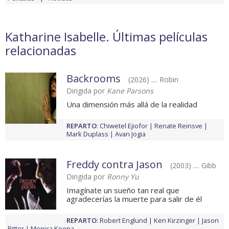
Katharine Isabelle. Últimas películas
relacionadas
Backrooms
(2026) .... Robin
Dirigida por
Kane Parsons
Una dimensión más allá de la realidad
REPARTO
:
Chiwetel Ejiofor
Renate Reinsve
Mark Duplass
Avan Jogia
Freddy contra Jason
(2003) .... Gibb
Dirigida por
Ronny Yu
Imagínate un sueño tan real que
agradecerías la muerte para salir de él
REPARTO
:
Robert Englund
Ken Kirzinger
Jason
Ritter
Monica Keena