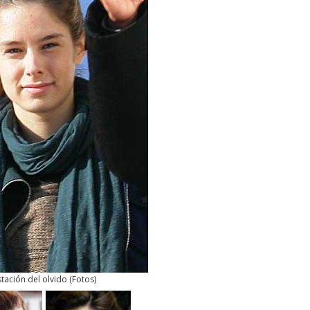
stación del olvido
(
Fotos
)