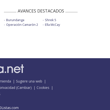
AVANCES DESTACADOS
Burundanga
Shrek 5
Operación Camarón 2
Ella McCay
mienda
Sugiere una web
 privacidad
(
Cambiar
)
Cookies
S
0Listas.com