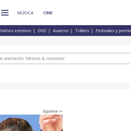
MÚSICA
CINE
óximos estrenos
DVD
Avances
Tráilers
Festivales y premi
a de animación 'Minions & monsters'
Siguiente >>