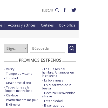
os
Actores y actrices
Carteles
Box-office
PROXIMOS ESTRENOS
Verity
Los juegos del
hambre: Amanecer en
Tiempo de victoria
la cosecha
Trinidad
La bola negra
Una noche al año
En el corazón de la
Tadeo Jones y la
bestia
lámpara maravillosa
Hechizo: Bienvenidos
Clayface
a Hexe
Prácticamente magia 2
Esta soledad
El director
El ser querido