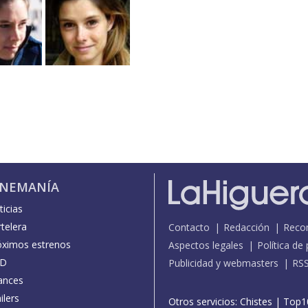
INEMANÍA
icias
telera
Contacto
Redacción
Reco
óximos estrenos
Aspectos legales
Política de
D
Publicidad y webmasters
RS
ances
ilers
Otros servicios:
Chistes
|
Top1