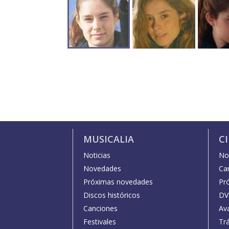
MUSICALIA
C
Noticias
Not
Novedades
Car
Próximas novedades
Pr
Discos históricos
DV
Canciones
Av
Festivales
Trá