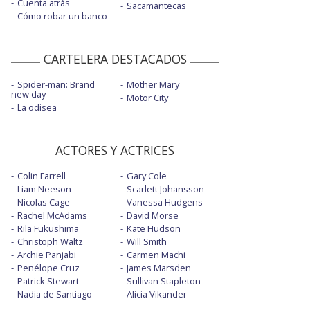
Cuenta atrás
Sacamantecas
Cómo robar un banco
CARTELERA DESTACADOS
Spider-man: Brand
Mother Mary
new day
Motor City
La odisea
ACTORES Y ACTRICES
Colin Farrell
Gary Cole
Liam Neeson
Scarlett Johansson
Nicolas Cage
Vanessa Hudgens
Rachel McAdams
David Morse
Rila Fukushima
Kate Hudson
Christoph Waltz
Will Smith
Archie Panjabi
Carmen Machi
Penélope Cruz
James Marsden
Patrick Stewart
Sullivan Stapleton
Nadia de Santiago
Alicia Vikander