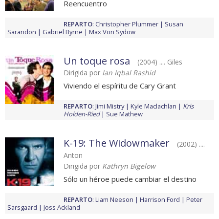
Reencuentro
REPARTO
:
Christopher Plummer
Susan
Sarandon
Gabriel Byrne
Max Von Sydow
Un toque rosa
(2004) .... Giles
Dirigida por
Ian Iqbal Rashid
Viviendo el espíritu de Cary Grant
REPARTO
:
Jimi Mistry
Kyle Maclachlan
Kris
Holden-Ried
Sue Mathew
K-19: The Widowmaker
(2002) ....
Anton
Dirigida por
Kathryn Bigelow
Sólo un héroe puede cambiar el destino
REPARTO
:
Liam Neeson
Harrison Ford
Peter
Sarsgaard
Joss Ackland