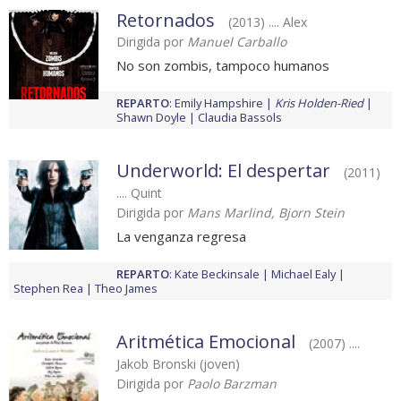
Retornados
(2013) .... Alex
Dirigida por
Manuel Carballo
No son zombis, tampoco humanos
REPARTO
:
Emily Hampshire
Kris Holden-Ried
Shawn Doyle
Claudia Bassols
Underworld: El despertar
(2011)
.... Quint
Dirigida por
Mans Marlind, Bjorn Stein
La venganza regresa
REPARTO
:
Kate Beckinsale
Michael Ealy
Stephen Rea
Theo James
Aritmética Emocional
(2007) ....
Jakob Bronski (joven)
Dirigida por
Paolo Barzman