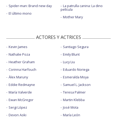
Spider-man: Brand new day
La patrulla canina: La dino
película
El último mono
Mother Mary
ACTORES Y ACTRICES
Kevin James
Santiago Segura
Nathalie Poza
Emily Blunt
Heather Graham
Lucy Liu
Corinna Harfouch
Eduardo Noriega
Àlex Maruny
Esmeralda Moya
Eddie Redmayne
Samuel L. Jackson
María Valverde
Teresa Palmer
Ewan McGregor
Martin Klebba
Sergi López
José Mota
Devon Aoki
María León