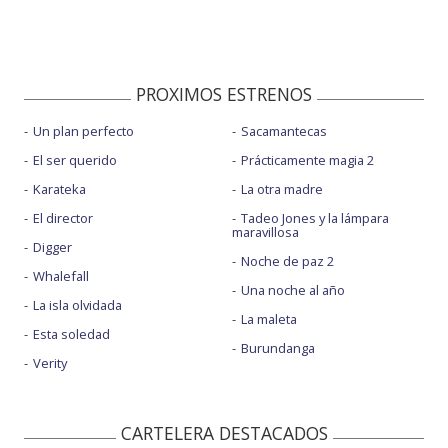
PROXIMOS ESTRENOS
Un plan perfecto
Sacamantecas
El ser querido
Prácticamente magia 2
Karateka
La otra madre
El director
Tadeo Jones y la lámpara
maravillosa
Digger
Noche de paz 2
Whalefall
Una noche al año
La isla olvidada
La maleta
Esta soledad
Burundanga
Verity
CARTELERA DESTACADOS