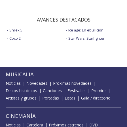
AVANCES DESTACADOS
Shrek 5
Ice age: En ebullición
Coco 2
Star Wars: Starfighter
MUSICALIA
Noticias
Novedades
Próximas novedades
Discos históricos
Canciones
Festivales
Premios
Artistas y grupos
Portadas
Listas
Guía / directorio
CINEMANÍA
Noticias
Cartelera
Próximos estrenos
DVD