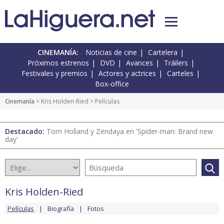
CINEMANÍA:
Noticias de cine
Cartelera
Próximos estrenos
DVD
Avances
Tráilers
Festivales y premios
Actores y actrices
Carteles
Box-office
Cinemanía
>
Kris Holden-Ried
> Películas
Destacado:
Tom Holland y Zendaya en 'Spider-man: Brand new
day'
Kris Holden-Ried
Películas
Biografía
Fotos