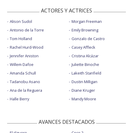
ACTORES Y ACTRICES
Alison Sudol
Morgan Freeman
Antonio de la Torre
Emily Browning
Tom Holland
Gonzalo de Castro
Rachel Hurd-Wood
Casey Affleck
Jennifer Aniston
Cristina Alcázar
Willem Dafoe
Juliette Binoche
Amanda Schull
Lakeith Stanfield
Tadanobu Asano
Dustin Milligan
Ana de la Reguera
Diane Kruger
Halle Berry
Mandy Moore
AVANCES DESTACADOS
El jilguero
Coco 2