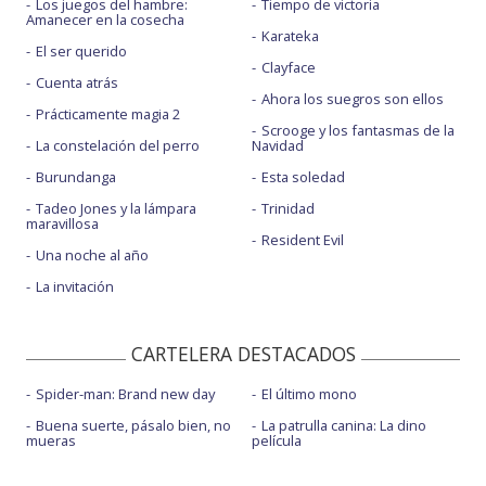
Los juegos del hambre:
Tiempo de victoria
Amanecer en la cosecha
Karateka
El ser querido
Clayface
Cuenta atrás
Ahora los suegros son ellos
Prácticamente magia 2
Scrooge y los fantasmas de la
La constelación del perro
Navidad
Burundanga
Esta soledad
Tadeo Jones y la lámpara
Trinidad
maravillosa
Resident Evil
Una noche al año
La invitación
CARTELERA DESTACADOS
Spider-man: Brand new day
El último mono
Buena suerte, pásalo bien, no
La patrulla canina: La dino
mueras
película