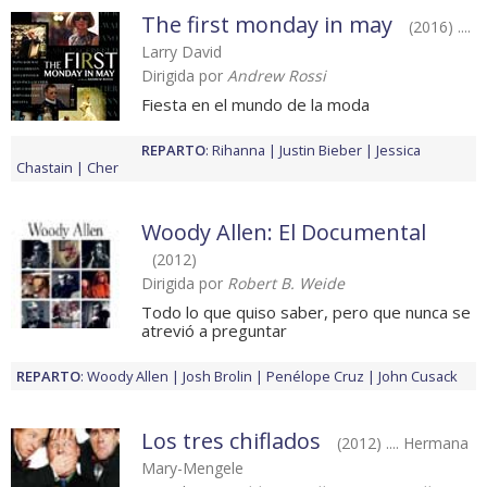
The first monday in may
(2016) ....
Larry David
Dirigida por
Andrew Rossi
Fiesta en el mundo de la moda
REPARTO
:
Rihanna
Justin Bieber
Jessica
Chastain
Cher
Woody Allen: El Documental
(2012)
Dirigida por
Robert B. Weide
Todo lo que quiso saber, pero que nunca se
atrevió a preguntar
REPARTO
:
Woody Allen
Josh Brolin
Penélope Cruz
John Cusack
Los tres chiflados
(2012) .... Hermana
Mary-Mengele