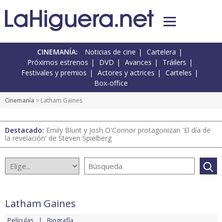
CINEMANÍA:
Noticias de cine
Cartelera
Próximos estrenos
DVD
Avances
Tráilers
Festivales y premios
Actores y actrices
Carteles
Box-office
Cinemanía
> Latham Gaines
Destacado:
Emily Blunt y Josh O'Connor protagonizan 'El día de
la revelación' de Steven Spielberg
Latham Gaines
Películas
Biografía