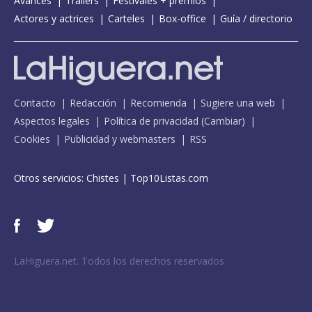
Avances
Tráilers
Festivales + premios
Actores y actrices
Carteles
Box-office
Guía / directorio
Contacto
Redacción
Recomienda
Sugiere una web
Aspectos legales
Política de privacidad
(
Cambiar
)
Cookies
Publicidad y webmasters
RSS
Otros servicios:
Chistes
|
Top10Listas.com
LaHiguera.net. Todos los derechos reservados