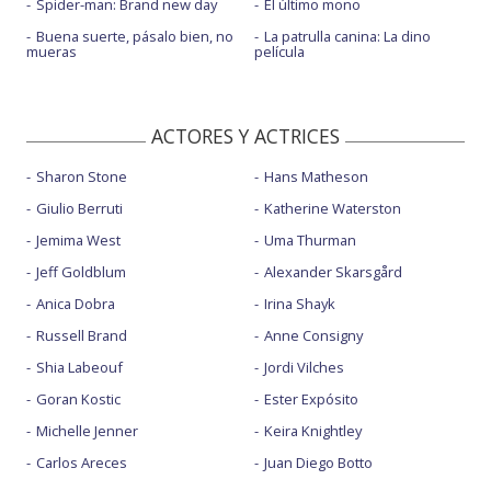
Spider-man: Brand new day
El último mono
Buena suerte, pásalo bien, no
La patrulla canina: La dino
mueras
película
ACTORES Y ACTRICES
Sharon Stone
Hans Matheson
Giulio Berruti
Katherine Waterston
Jemima West
Uma Thurman
Jeff Goldblum
Alexander Skarsgård
Anica Dobra
Irina Shayk
Russell Brand
Anne Consigny
Shia Labeouf
Jordi Vilches
Goran Kostic
Ester Expósito
Michelle Jenner
Keira Knightley
Carlos Areces
Juan Diego Botto