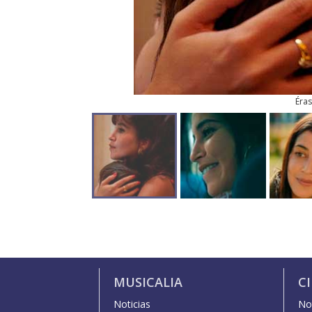
Éra
MUSICALIA
C
Noticias
Not