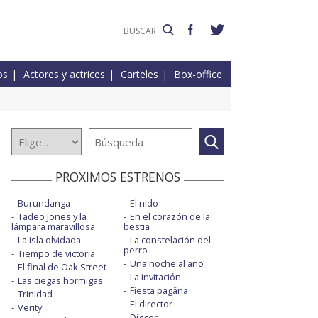
os
Actores y actrices
Carteles
Box-office
PROXIMOS ESTRENOS
Burundanga
El nido
Tadeo Jones y la
En el corazón de la
lámpara maravillosa
bestia
La isla olvidada
La constelación del
perro
Tiempo de victoria
Una noche al año
El final de Oak Street
La invitación
Las ciegas hormigas
Fiesta pagäna
Trinidad
El director
Verity
Digger