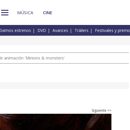
MÚSICA
CINE
óximos estrenos
DVD
Avances
Tráilers
Festivales y premi
a de animación 'Minions & monsters'
Siguiente >>