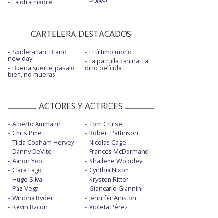
La otra madre
CARTELERA DESTACADOS
Spider-man: Brand
El último mono
new day
La patrulla canina: La
Buena suerte, pásalo
dino película
bien, no mueras
ACTORES Y ACTRICES
Alberto Ammann
Tom Cruise
Chris Pine
Robert Pattinson
Tilda Cobham-Hervey
Nicolas Cage
Danny DeVito
Frances McDormand
Aaron Yoo
Shailene Woodley
Clara Lago
Cynthia Nixon
Hugo Silva
Krysten Ritter
Paz Vega
Giancarlo Giannini
Winona Ryder
Jennifer Aniston
Kevin Bacon
Violeta Pérez