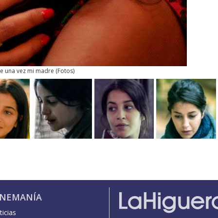
se una vez mi madre
(
Fotos
)
INEMANÍA
icias