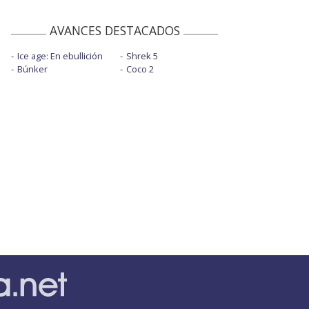
AVANCES DESTACADOS
Ice age: En ebullición
Shrek 5
Búnker
Coco 2