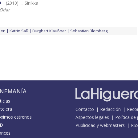
o
(2010) .... Sinikka
 Odar
?
sen
Katrin Saß
Burghart Klaußner
Sebastian Blomberg
INEMANÍA
icias
telera
Contacto
Redacción
Reco
óximos estrenos
Aspectos legales
Política de
D
Publicidad y webmasters
RS
ances