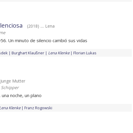
ilenciosa
(2018) .... Lena
ume
956. Un minuto de silencio cambió sus vidas
sdek
Burghart Klaußner
Lena Klenke
Florian Lukas
.. Junge Mutter
 Schipper
, una noche, un plano
Lena Klenke
Franz Rogowski