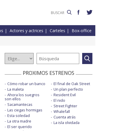
os
Actores y actrices
Carteles
Box-office
PROXIMOS ESTRENOS
Cómo robar un banco
El final de Oak Street
La maleta
Un plan perfecto
Ahora los suegros
Resident Evil
son ellos
El nido
Sacamantecas
Street Fighter
Las ciegas hormigas
Whalefall
Esta soledad
Cuenta atrás
La otra madre
La isla olvidada
El ser querido