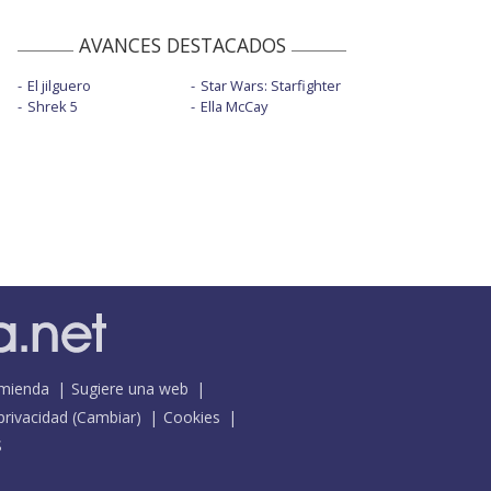
AVANCES DESTACADOS
El jilguero
Star Wars: Starfighter
Shrek 5
Ella McCay
mienda
Sugiere una web
 privacidad
(
Cambiar
)
Cookies
S