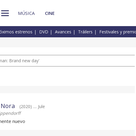
MÚSICA
CINE
óximos estrenos
DVD
Avances
Tráilers
Festivales y premi
man: Brand new day'
e Nora
(2020) .... Jule
ippendorff
mente nuevo