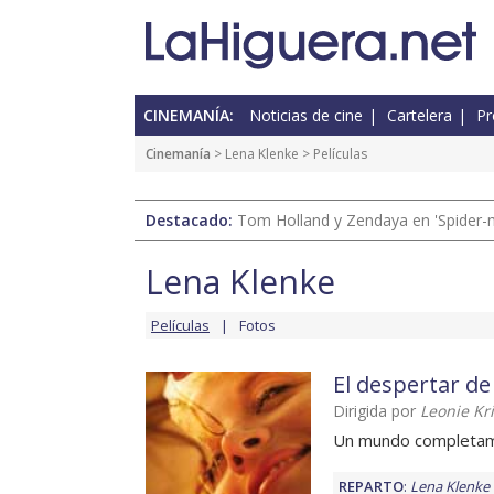
CINEMANÍA:
Noticias de cine
Cartelera
Pr
Cinemanía
>
Lena Klenke
> Películas
Destacado:
Tom Holland y Zendaya en 'Spider-
Lena Klenke
Películas
Fotos
El despertar d
Dirigida por
Leonie Kr
Un mundo completa
REPARTO
:
Lena Klenke