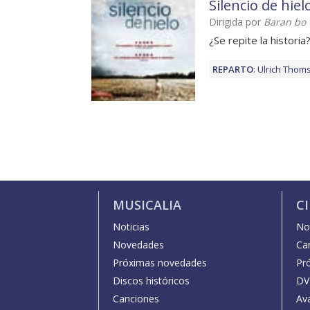
Silencio de hiel
Dirigida por
Baran bo
¿Se repite la historia
REPARTO
:
Ulrich Thom
MUSICALIA
C
Noticias
Not
Novedades
Car
Próximas novedades
Pr
Discos históricos
DV
Canciones
Av