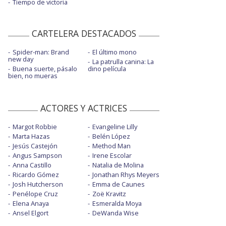
Tiempo de victoria
CARTELERA DESTACADOS
Spider-man: Brand
El último mono
new day
La patrulla canina: La
Buena suerte, pásalo
dino película
bien, no mueras
ACTORES Y ACTRICES
Margot Robbie
Evangeline Lilly
Marta Hazas
Belén López
Jesús Castejón
Method Man
Angus Sampson
Irene Escolar
Anna Castillo
Natalia de Molina
Ricardo Gómez
Jonathan Rhys Meyers
Josh Hutcherson
Emma de Caunes
Penélope Cruz
Zoë Kravitz
Elena Anaya
Esmeralda Moya
Ansel Elgort
DeWanda Wise