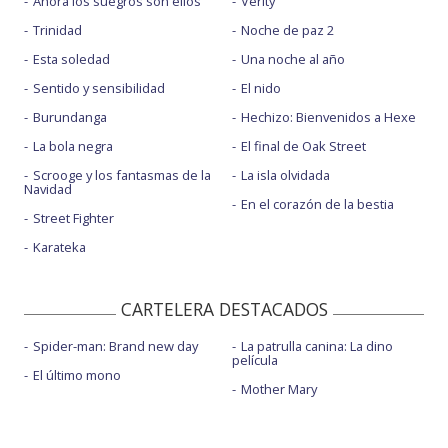
Ahora los suegros son ellos
Verity
Trinidad
Noche de paz 2
Esta soledad
Una noche al año
Sentido y sensibilidad
El nido
Burundanga
Hechizo: Bienvenidos a Hexe
La bola negra
El final de Oak Street
Scrooge y los fantasmas de la
La isla olvidada
Navidad
En el corazón de la bestia
Street Fighter
Karateka
CARTELERA DESTACADOS
Spider-man: Brand new day
La patrulla canina: La dino
película
El último mono
Mother Mary