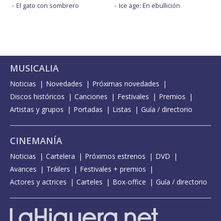
El gato con sombrero
Ice age: En ebullición
MUSICALIA
Noticias
Novedades
Próximas novedades
Discos históricos
Canciones
Festivales
Premios
Artistas y grupos
Portadas
Listas
Guía / directorio
CINEMANÍA
Noticias
Cartelera
Próximos estrenos
DVD
Avances
Tráilers
Festivales + premios
Actores y actrices
Carteles
Box-office
Guía / directorio