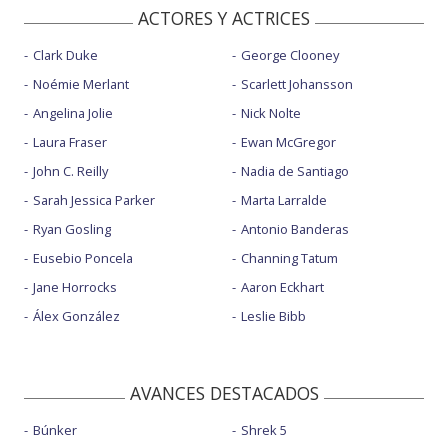
ACTORES Y ACTRICES
Clark Duke
George Clooney
Noémie Merlant
Scarlett Johansson
Angelina Jolie
Nick Nolte
Laura Fraser
Ewan McGregor
John C. Reilly
Nadia de Santiago
Sarah Jessica Parker
Marta Larralde
Ryan Gosling
Antonio Banderas
Eusebio Poncela
Channing Tatum
Jane Horrocks
Aaron Eckhart
Álex González
Leslie Bibb
AVANCES DESTACADOS
Búnker
Shrek 5