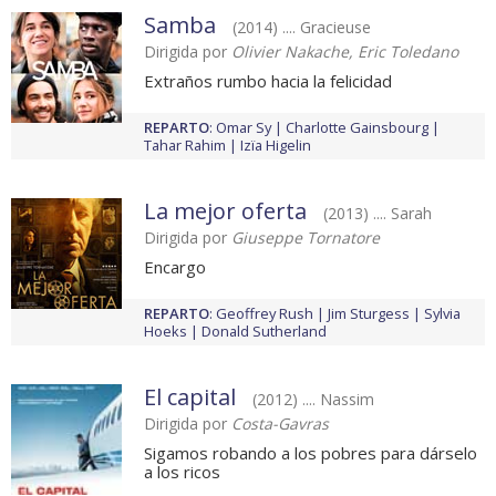
Samba
(2014) .... Gracieuse
Dirigida por
Olivier Nakache, Eric Toledano
Extraños rumbo hacia la felicidad
REPARTO
:
Omar Sy
Charlotte Gainsbourg
Tahar Rahim
Izïa Higelin
La mejor oferta
(2013) .... Sarah
Dirigida por
Giuseppe Tornatore
Encargo
REPARTO
:
Geoffrey Rush
Jim Sturgess
Sylvia
Hoeks
Donald Sutherland
El capital
(2012) .... Nassim
Dirigida por
Costa-Gavras
Sigamos robando a los pobres para dárselo
a los ricos