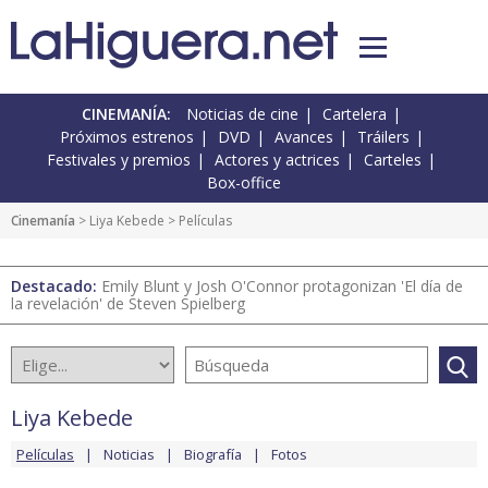
CINEMANÍA:
Noticias de cine
Cartelera
Próximos estrenos
DVD
Avances
Tráilers
Festivales y premios
Actores y actrices
Carteles
Box-office
Cinemanía
>
Liya Kebede
> Películas
Destacado:
Emily Blunt y Josh O'Connor protagonizan 'El día de
la revelación' de Steven Spielberg
Liya Kebede
Películas
Noticias
Biografía
Fotos