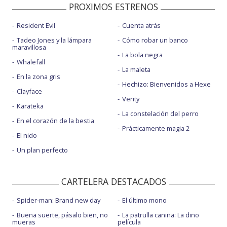
PROXIMOS ESTRENOS
Resident Evil
Cuenta atrás
Tadeo Jones y la lámpara
Cómo robar un banco
maravillosa
La bola negra
Whalefall
La maleta
En la zona gris
Hechizo: Bienvenidos a Hexe
Clayface
Verity
Karateka
La constelación del perro
En el corazón de la bestia
Prácticamente magia 2
El nido
Un plan perfecto
CARTELERA DESTACADOS
Spider-man: Brand new day
El último mono
Buena suerte, pásalo bien, no
La patrulla canina: La dino
mueras
película