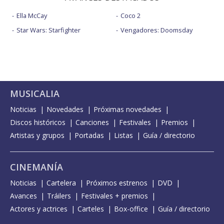
Ella McCay
Coco 2
Star Wars: Starfighter
Vengadores: Doomsday
MUSICALIA
Noticias
Novedades
Próximas novedades
Discos históricos
Canciones
Festivales
Premios
Artistas y grupos
Portadas
Listas
Guía / directorio
CINEMANÍA
Noticias
Cartelera
Próximos estrenos
DVD
Avances
Tráilers
Festivales + premios
Actores y actrices
Carteles
Box-office
Guía / directorio