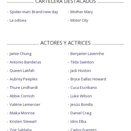
CARTELERA DESTACADOS
Spider-man: Brand new day
Mother Mary
La odisea
Motor City
ACTORES Y ACTRICES
Jamie Chung
Benjamin Lavernhe
Antonio Banderas
Tilda Swinton
Queen Latifah
Jack Huston
Aubrey Peeples
Bryce Dallas Howard
Thure Lindhardt
Cuca Escribano
Abbie Cornish
Luke Wilson
Valérie Lemercier
Jesús Bonilla
Maika Monroe
Daniel Craig
Kristen Stewart
Idris Elba
Zoe Saldaña
Carlos Fuentes