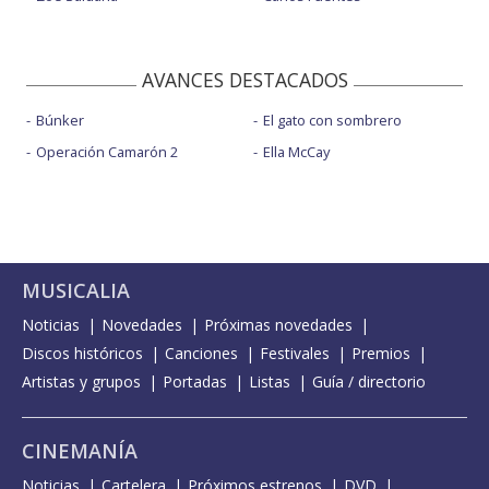
AVANCES DESTACADOS
Búnker
El gato con sombrero
Operación Camarón 2
Ella McCay
MUSICALIA
Noticias
Novedades
Próximas novedades
Discos históricos
Canciones
Festivales
Premios
Artistas y grupos
Portadas
Listas
Guía / directorio
CINEMANÍA
Noticias
Cartelera
Próximos estrenos
DVD