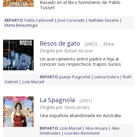
Basado en el libro homónimo de Pablo
Tusset
REPARTO
:
Pablo Carbonell
José Coronado
Nathalie Seseña
Marta Belaustegui
Besos de gato
(2002) .... Elvira
Dirigida por
Rafael Alcázar
Un acercamiento entre padre e hija al
conocer sus respectivos trapos sucios
REPARTO
:
Juanjo Puigcorbé
Leticia Dolera
Ruth
Gabriel
Lola Marceli
La Spagnola
(2001)
Dirigida por
Steve Jacobs
Una española abandonada en Australia
REPARTO
:
Lola Marceli
Alice Ansara
Alex
Dimitriades
Lourdes Bartolomé