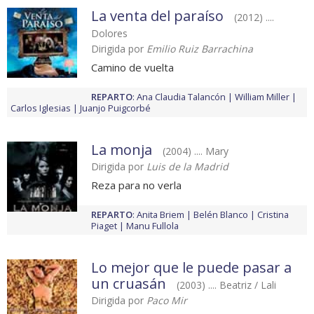
La venta del paraíso
(2012) ....
Dolores
Dirigida por
Emilio Ruiz Barrachina
Camino de vuelta
REPARTO
:
Ana Claudia Talancón
William Miller
Carlos Iglesias
Juanjo Puigcorbé
La monja
(2004) .... Mary
Dirigida por
Luis de la Madrid
Reza para no verla
REPARTO
:
Anita Briem
Belén Blanco
Cristina
Piaget
Manu Fullola
Lo mejor que le puede pasar a
un cruasán
(2003) .... Beatriz / Lali
Dirigida por
Paco Mir