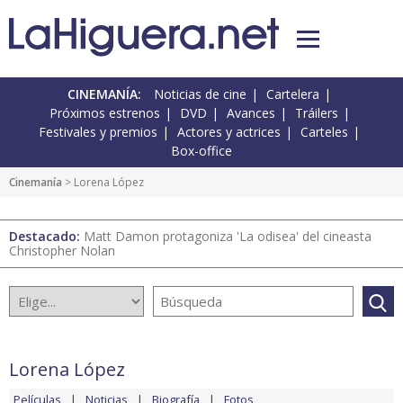
CINEMANÍA:
Noticias de cine
Cartelera
Próximos estrenos
DVD
Avances
Tráilers
Festivales y premios
Actores y actrices
Carteles
Box-office
Cinemanía
> Lorena López
Destacado:
Matt Damon protagoniza 'La odisea' del cineasta
Christopher Nolan
Lorena López
Películas
Noticias
Biografía
Fotos