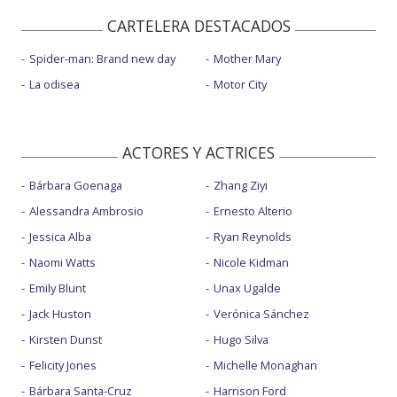
CARTELERA DESTACADOS
Spider-man: Brand new day
Mother Mary
La odisea
Motor City
ACTORES Y ACTRICES
Bárbara Goenaga
Zhang Ziyi
Alessandra Ambrosio
Ernesto Alterio
Jessica Alba
Ryan Reynolds
Naomi Watts
Nicole Kidman
Emily Blunt
Unax Ugalde
Jack Huston
Verónica Sánchez
Kirsten Dunst
Hugo Silva
Felicity Jones
Michelle Monaghan
Bárbara Santa-Cruz
Harrison Ford