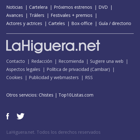
Noticias
Cartelera
Próximos estrenos
DVD
Avances
Tráilers
Festivales + premios
Actores y actrices
Carteles
Box-office
Guía / directorio
Contacto
Redacción
Recomienda
Sugiere una web
Aspectos legales
Política de privacidad
(
Cambiar
)
Cookies
Publicidad y webmasters
RSS
Otros servicios:
Chistes
|
Top10Listas.com
LaHiguera.net. Todos los derechos reservados