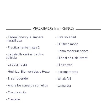
PROXIMOS ESTRENOS
Tadeo Jones y la lámpara
Esta soledad
maravillosa
El último mono
Prácticamente magia 2
Cómo robar un banco
La patrulla canina: La dino
película
El final de Oak Street
La bola negra
El director
Hechizo: Bienvenidos a Hexe
Sacamantecas
El ser querido
Whalefall
Ahora los suegros son ellos
La maleta
Cuenta atrás
Clayface