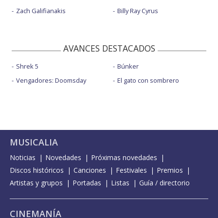
Zach Galifianakis
Billy Ray Cyrus
AVANCES DESTACADOS
Shrek 5
Búnker
Vengadores: Doomsday
El gato con sombrero
MUSICALIA
Noticias
Novedades
Próximas novedades
Discos históricos
Canciones
Festivales
Premios
Artistas y grupos
Portadas
Listas
Guía / directorio
CINEMANÍA