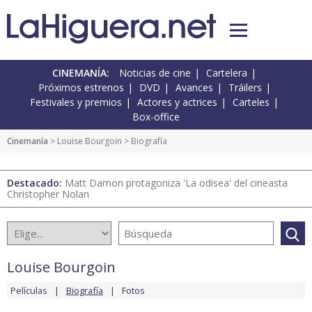
CINEMANÍA:
Noticias de cine
Cartelera
Próximos estrenos
DVD
Avances
Tráilers
Festivales y premios
Actores y actrices
Carteles
Box-office
Cinemanía
>
Louise Bourgoin
> Biografía
Destacado:
Matt Damon protagoniza 'La odisea' del cineasta
Christopher Nolan
Louise Bourgoin
Películas
Biografía
Fotos