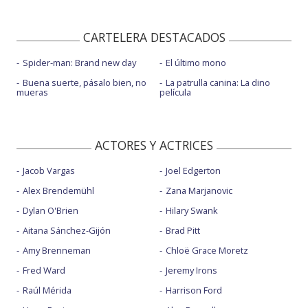
CARTELERA DESTACADOS
Spider-man: Brand new day
El último mono
Buena suerte, pásalo bien, no
La patrulla canina: La dino
mueras
película
ACTORES Y ACTRICES
Jacob Vargas
Joel Edgerton
Alex Brendemühl
Zana Marjanovic
Dylan O'Brien
Hilary Swank
Aitana Sánchez-Gijón
Brad Pitt
Amy Brenneman
Chloë Grace Moretz
Fred Ward
Jeremy Irons
Raúl Mérida
Harrison Ford