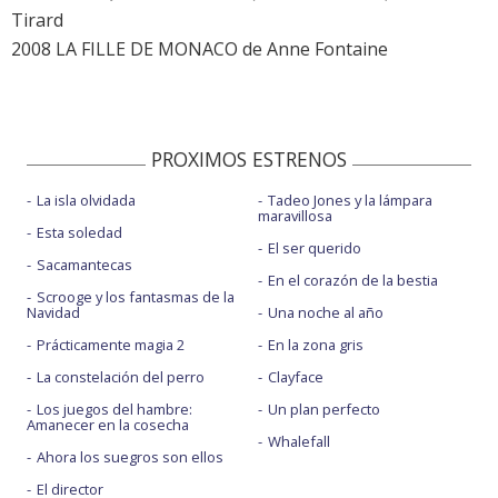
Tirard
2008 LA FILLE DE MONACO de Anne Fontaine
PROXIMOS ESTRENOS
La isla olvidada
Tadeo Jones y la lámpara
maravillosa
Esta soledad
El ser querido
Sacamantecas
En el corazón de la bestia
Scrooge y los fantasmas de la
Navidad
Una noche al año
Prácticamente magia 2
En la zona gris
La constelación del perro
Clayface
Los juegos del hambre:
Un plan perfecto
Amanecer en la cosecha
Whalefall
Ahora los suegros son ellos
El director