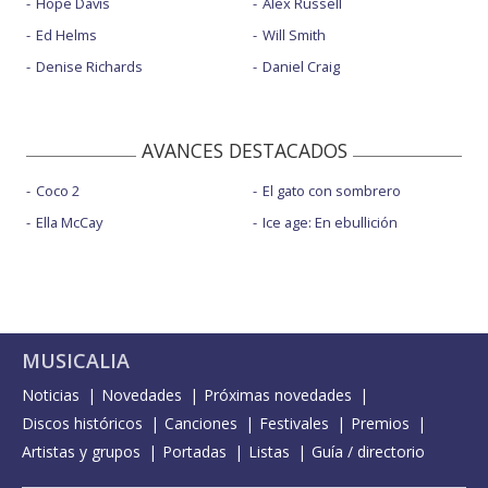
Hope Davis
Alex Russell
Ed Helms
Will Smith
Denise Richards
Daniel Craig
AVANCES DESTACADOS
Coco 2
El gato con sombrero
Ella McCay
Ice age: En ebullición
MUSICALIA
Noticias
Novedades
Próximas novedades
Discos históricos
Canciones
Festivales
Premios
Artistas y grupos
Portadas
Listas
Guía / directorio