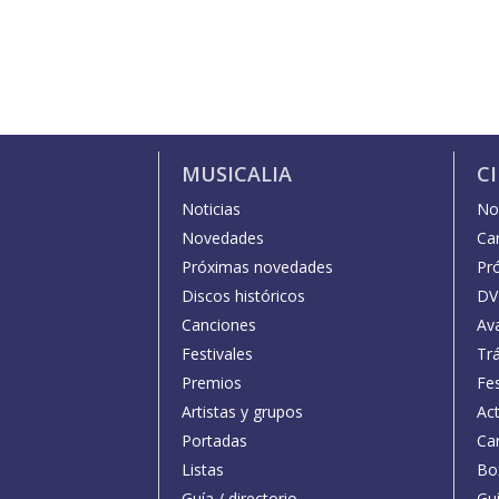
MUSICALIA
C
Noticias
Not
Novedades
Car
Próximas novedades
Pr
Discos históricos
DV
Canciones
Av
Festivales
Trá
Premios
Fe
Artistas y grupos
Act
Portadas
Car
Listas
Bo
Guía / directorio
Guí