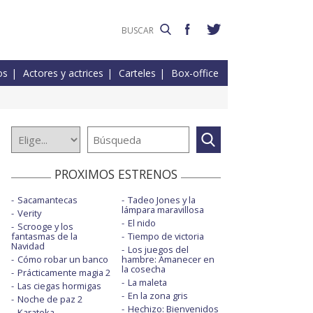
os
Actores y actrices
Carteles
Box-office
PROXIMOS ESTRENOS
Sacamantecas
Tadeo Jones y la
lámpara maravillosa
Verity
El nido
Scrooge y los
fantasmas de la
Tiempo de victoria
Navidad
Los juegos del
Cómo robar un banco
hambre: Amanecer en
la cosecha
Prácticamente magia 2
La maleta
Las ciegas hormigas
En la zona gris
Noche de paz 2
Hechizo: Bienvenidos
Karateka