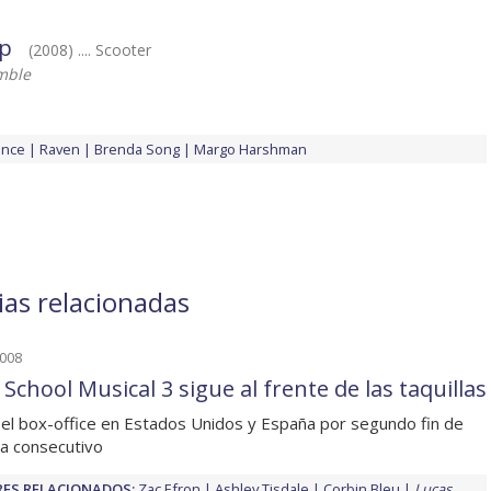
ip
(2008) .... Scooter
mble
ence
Raven
Brenda Song
Margo Harshman
ias relacionadas
2008
School Musical 3 sigue al frente de las taquillas
 el box-office en Estados Unidos y España por segundo fin de
a consecutivo
ES RELACIONADOS:
Zac Efron
Ashley Tisdale
Corbin Bleu
Lucas