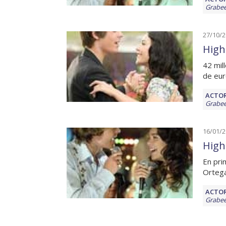
Grabee
27/10/
High 
42 mil
de eur
ACTOR
Grabee
16/01/
High
En pri
Ortega
ACTOR
Grabee