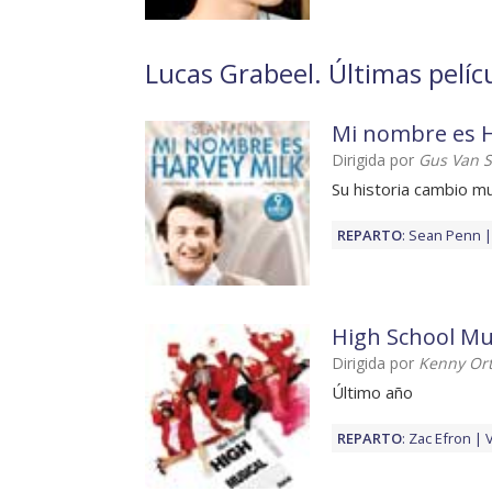
Lucas Grabeel. Últimas pelíc
Mi nombre es H
Dirigida por
Gus Van S
Su historia cambio m
REPARTO
:
Sean Penn
High School Mus
Dirigida por
Kenny Or
Último año
REPARTO
:
Zac Efron