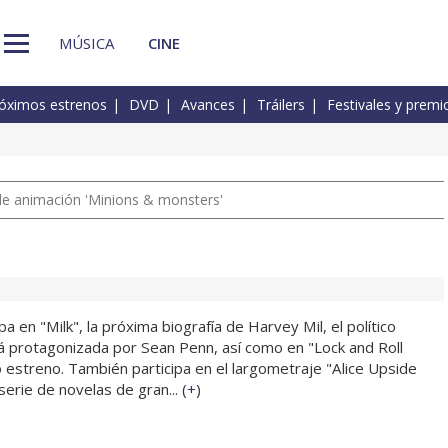
MÚSICA
CINE
óximos estrenos
DVD
Avances
Tráilers
Festivales y premi
a de animación 'Minions & monsters'
a en "Milk", la próxima biografía de Harvey Mil, el político
á protagonizada por Sean Penn, así como en "Lock and Roll
 estreno. También participa en el largometraje "Alice Upside
erie de novelas de gran... (
+
)