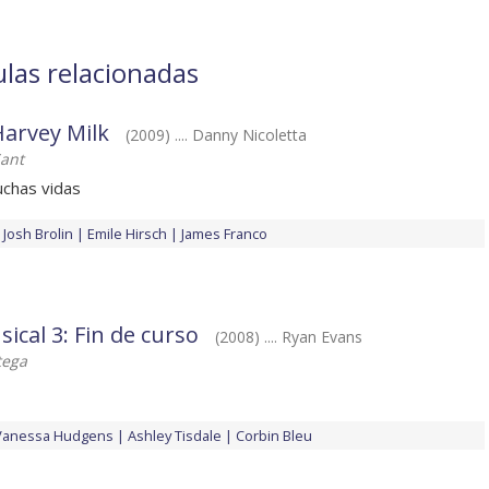
ulas relacionadas
arvey Milk
(2009) .... Danny Nicoletta
ant
uchas vidas
Josh Brolin
Emile Hirsch
James Franco
ical 3: Fin de curso
(2008) .... Ryan Evans
tega
Vanessa Hudgens
Ashley Tisdale
Corbin Bleu