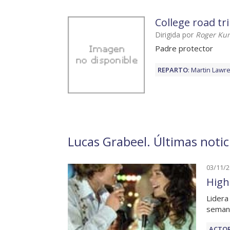
College road tr
Dirigida por
Roger Ku
Padre protector
REPARTO
:
Martin Lawr
Lucas Grabeel. Últimas notic
03/11/
High 
Lidera
seman
ACTOR