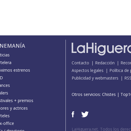
INEMANÍA
icias
telera
Contacto
Redacción
Reco
óximos estrenos
Aspectos legales
Política de
D
Publicidad y webmasters
RS
ances
ilers
Otros servicios:
Chistes
|
Top1
stivales + premios
ores y actrices
teles
x-office
LaHiguera.net. Todos los dere
a / directorio