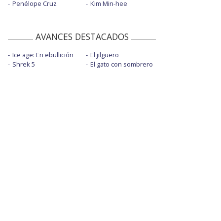
Penélope Cruz
Kim Min-hee
AVANCES DESTACADOS
Ice age: En ebullición
El jilguero
Shrek 5
El gato con sombrero