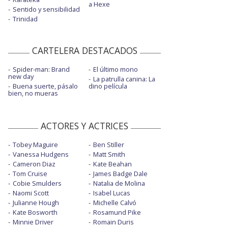
a Hexe
Sentido y sensibilidad
Trinidad
CARTELERA DESTACADOS
Spider-man: Brand
El último mono
new day
La patrulla canina: La
Buena suerte, pásalo
dino película
bien, no mueras
ACTORES Y ACTRICES
Tobey Maguire
Ben Stiller
Vanessa Hudgens
Matt Smith
Cameron Diaz
Kate Beahan
Tom Cruise
James Badge Dale
Cobie Smulders
Natalia de Molina
Naomi Scott
Isabel Lucas
Julianne Hough
Michelle Calvó
Kate Bosworth
Rosamund Pike
Minnie Driver
Romain Duris