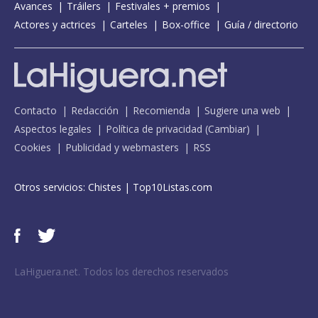
Avances
Tráilers
Festivales + premios
Actores y actrices
Carteles
Box-office
Guía / directorio
Contacto
Redacción
Recomienda
Sugiere una web
Aspectos legales
Política de privacidad
(
Cambiar
)
Cookies
Publicidad y webmasters
RSS
Otros servicios:
Chistes
|
Top10Listas.com
LaHiguera.net. Todos los derechos reservados