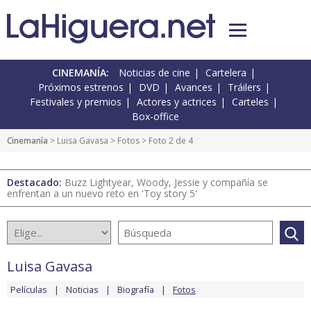
CINEMANÍA:
Noticias de cine
Cartelera
Próximos estrenos
DVD
Avances
Tráilers
Festivales y premios
Actores y actrices
Carteles
Box-office
Cinemanía
>
Luisa Gavasa
>
Fotos
> Foto 2 de 4
Destacado:
Buzz Lightyear, Woody, Jessie y compañía se
enfrentan a un nuevo reto en 'Toy story 5'
Luisa Gavasa
Películas
Noticias
Biografía
Fotos