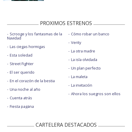
PROXIMOS ESTRENOS
Scrooge y los fantasmas de la
Cómo robar un banco
Navidad
Verity
Las ciegas hormigas
La otra madre
Esta soledad
La isla olvidada
Street Fighter
Un plan perfecto
El ser querido
La maleta
En el corazón de la bestia
La invitación
Una noche al año
Ahora los suegros son ellos
Cuenta atrás
Fiesta pagäna
CARTELERA DESTACADOS