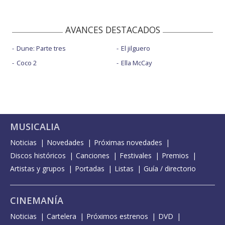
AVANCES DESTACADOS
Dune: Parte tres
El jilguero
Coco 2
Ella McCay
MUSICALIA
Noticias
Novedades
Próximas novedades
Discos históricos
Canciones
Festivales
Premios
Artistas y grupos
Portadas
Listas
Guía / directorio
CINEMANÍA
Noticias
Cartelera
Próximos estrenos
DVD