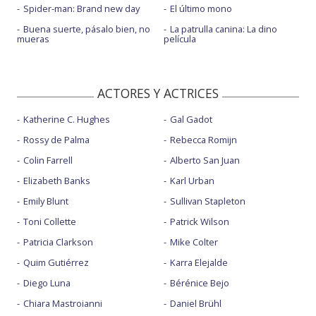
Spider-man: Brand new day
El último mono
Buena suerte, pásalo bien, no
La patrulla canina: La dino
mueras
película
ACTORES Y ACTRICES
Katherine C. Hughes
Gal Gadot
Rossy de Palma
Rebecca Romijn
Colin Farrell
Alberto San Juan
Elizabeth Banks
Karl Urban
Emily Blunt
Sullivan Stapleton
Toni Collette
Patrick Wilson
Patricia Clarkson
Mike Colter
Quim Gutiérrez
Karra Elejalde
Diego Luna
Bérénice Bejo
Chiara Mastroianni
Daniel Brühl