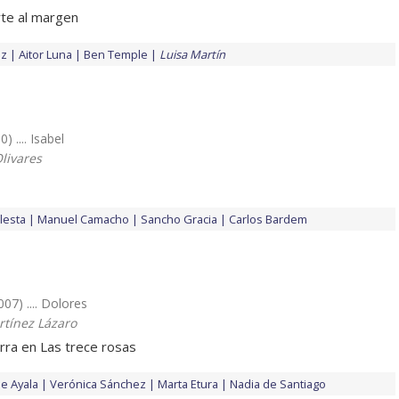
te al margen
ez
Aitor Luna
Ben Temple
Luisa Martín
0) .... Isabel
livares
lesta
Manuel Camacho
Sancho Gracia
Carlos Bardem
007) .... Dolores
rtínez Lázaro
erra en Las trece rosas
de Ayala
Verónica Sánchez
Marta Etura
Nadia de Santiago