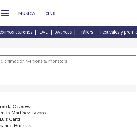
MÚSICA
CINE
óximos estrenos
DVD
Avances
Tráilers
Festivales y premi
a de animación 'Minions & monsters'
rardo Olivares
Emilio Martínez Lázaro
Luis Garci
rnando Huertas