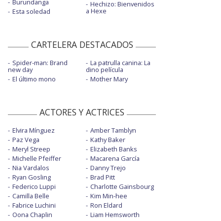
Burundanga
Hechizo: Bienvenidos
a Hexe
Esta soledad
CARTELERA DESTACADOS
Spider-man: Brand
La patrulla canina: La
new day
dino película
El último mono
Mother Mary
ACTORES Y ACTRICES
Elvira Mínguez
Amber Tamblyn
Paz Vega
Kathy Baker
Meryl Streep
Elizabeth Banks
Michelle Pfeiffer
Macarena García
Nia Vardalos
Danny Trejo
Ryan Gosling
Brad Pitt
Federico Luppi
Charlotte Gainsbourg
Camilla Belle
Kim Min-hee
Fabrice Luchini
Ron Eldard
Oona Chaplin
Liam Hemsworth