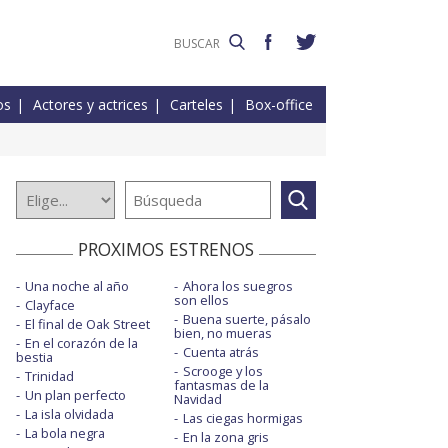
os
Actores y actrices
Carteles
Box-office
PROXIMOS ESTRENOS
Una noche al año
Ahora los suegros
son ellos
Clayface
Buena suerte, pásalo
El final de Oak Street
bien, no mueras
En el corazón de la
Cuenta atrás
bestia
Scrooge y los
Trinidad
fantasmas de la
Un plan perfecto
Navidad
La isla olvidada
Las ciegas hormigas
La bola negra
En la zona gris