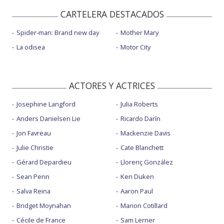
CARTELERA DESTACADOS
Spider-man: Brand new day
Mother Mary
La odisea
Motor City
ACTORES Y ACTRICES
Josephine Langford
Julia Roberts
Anders Danielsen Lie
Ricardo Darín
Jon Favreau
Mackenzie Davis
Julie Christie
Cate Blanchett
Gérard Depardieu
Llorenç González
Sean Penn
Ken Duken
Salva Reina
Aaron Paul
Bridget Moynahan
Marion Cotillard
Cécile de France
Sam Lerner