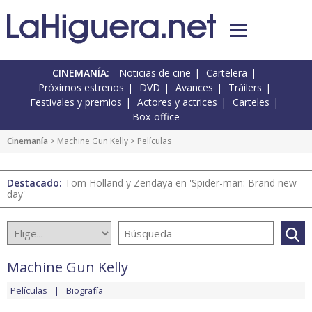
CINEMANÍA:
Noticias de cine
Cartelera
Próximos estrenos
DVD
Avances
Tráilers
Festivales y premios
Actores y actrices
Carteles
Box-office
Cinemanía
>
Machine Gun Kelly
> Películas
Destacado:
Tom Holland y Zendaya en 'Spider-man: Brand new
day'
Machine Gun Kelly
Películas
Biografía