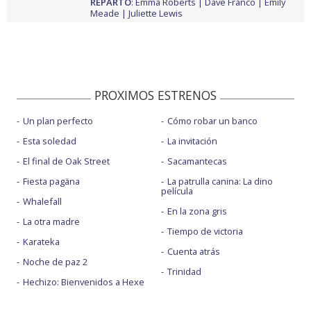
REPARTO
:
Emma Roberts
Dave Franco
Emily
Meade
Juliette Lewis
PROXIMOS ESTRENOS
Un plan perfecto
Cómo robar un banco
Esta soledad
La invitación
El final de Oak Street
Sacamantecas
Fiesta pagäna
La patrulla canina: La dino
película
Whalefall
En la zona gris
La otra madre
Tiempo de victoria
Karateka
Cuenta atrás
Noche de paz 2
Trinidad
Hechizo: Bienvenidos a Hexe