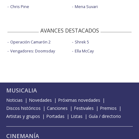
Chris Pine
Mena Suvari
AVANCES DESTACADOS
Operación Camarón 2
Shrek 5
Vengadores: Doomsday
Ella McCay
MUSICALIA
Noticias
Novedades
Próximas novedades
Discos históricos
Canciones
Festivales
Premios
Artistas y grupos
Portadas
Listas
Guía / directorio
CINEMANÍA