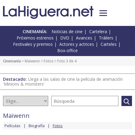
CINEMANÍA:
Noticias de cine
Cartelera
Próximos estrenos
DVD
Avances
Tráilers
Festivales y premios
Actores y actrices
Carteles
Box-office
Cinemanía
>
Maïwenn
>
Fotos
> Foto 3 de 4
Destacado:
Llega a las salas de cine la película de animación
'Minions & monsters'
Maïwenn
Películas
Biografía
Fotos