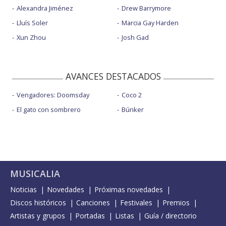
Alexandra Jiménez
Drew Barrymore
Lluís Soler
Marcia Gay Harden
Xun Zhou
Josh Gad
AVANCES DESTACADOS
Vengadores: Doomsday
Coco 2
El gato con sombrero
Búnker
MUSICALIA
Noticias
Novedades
Próximas novedades
Discos históricos
Canciones
Festivales
Premios
Artistas y grupos
Portadas
Listas
Guía / directorio