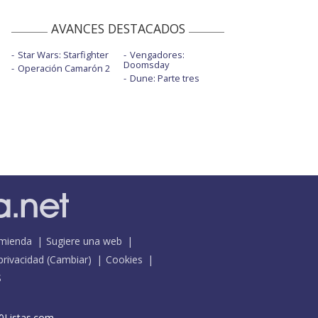
AVANCES DESTACADOS
Star Wars: Starfighter
Vengadores:
Doomsday
Operación Camarón 2
Dune: Parte tres
mienda
Sugiere una web
 privacidad
(
Cambiar
)
Cookies
S
0Listas.com