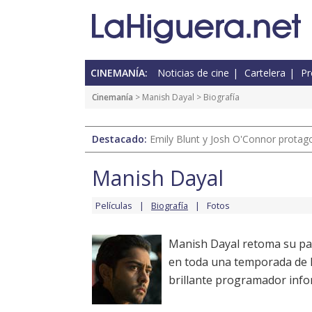
CINEMANÍA:
Noticias de cine
Cartelera
Pr
Cinemanía
>
Manish Dayal
> Biografía
Destacado:
Emily Blunt y Josh O'Connor protagon
Manish Dayal
Películas
Biografía
Fotos
Manish Dayal retoma su pap
en toda una temporada de la
brillante programador info