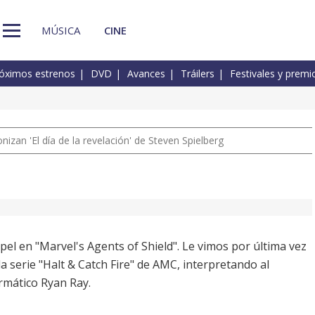
MÚSICA
CINE
óximos estrenos
DVD
Avances
Tráilers
Festivales y premi
izan 'El día de la revelación' de Steven Spielberg
el en "Marvel's Agents of Shield". Le vimos por última vez
 serie "Halt & Catch Fire" de AMC, interpretando al
rmático Ryan Ray.