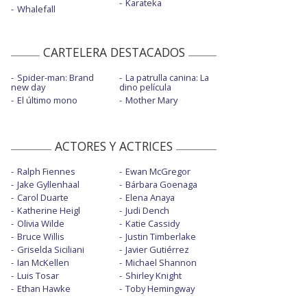
Karateka
Whalefall
CARTELERA DESTACADOS
Spider-man: Brand
La patrulla canina: La
new day
dino película
El último mono
Mother Mary
ACTORES Y ACTRICES
Ralph Fiennes
Ewan McGregor
Jake Gyllenhaal
Bárbara Goenaga
Carol Duarte
Elena Anaya
Katherine Heigl
Judi Dench
Olivia Wilde
Katie Cassidy
Bruce Willis
Justin Timberlake
Griselda Siciliani
Javier Gutiérrez
Ian McKellen
Michael Shannon
Luis Tosar
Shirley Knight
Ethan Hawke
Toby Hemingway