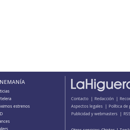
INEMANÍA
icias
telera
Contacto
Redacción
Reco
óximos estrenos
Aspectos legales
Política de
D
Publicidad y webmasters
RS
ances
ilers
Otros servicios:
Chistes
|
Top1