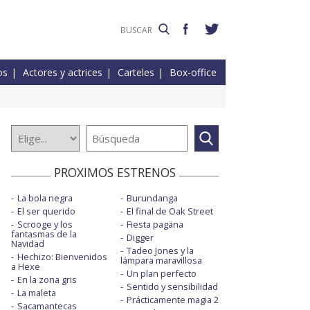
os
Actores y actrices
Carteles
Box-office
PROXIMOS ESTRENOS
La bola negra
Burundanga
El ser querido
El final de Oak Street
Scrooge y los
Fiesta pagäna
fantasmas de la
Digger
Navidad
Tadeo Jones y la
Hechizo: Bienvenidos
lámpara maravillosa
a Hexe
Un plan perfecto
En la zona gris
Sentido y sensibilidad
La maleta
Prácticamente magia 2
Sacamantecas