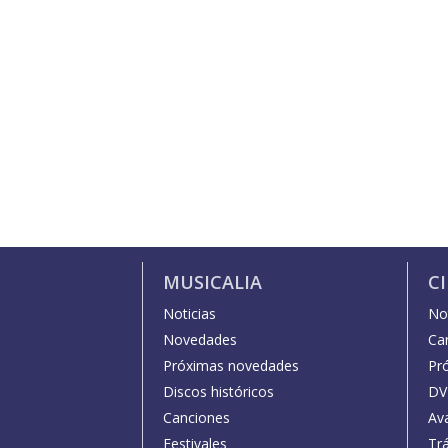
MUSICALIA
C
Noticias
Not
Novedades
Car
Próximas novedades
Pr
Discos históricos
DV
Canciones
Av
Festivales
Trá