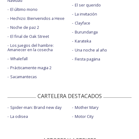
Navidad
El ser querido
El último mono
La invitación
Hechizo: Bienvenidos a Hexe
Clayface
Noche de paz 2
Burundanga
El final de Oak Street
Karateka
Los juegos del hambre:
Amanecer en la cosecha
Una noche al año
Whalefall
Fiesta pagäna
Prácticamente magia 2
Sacamantecas
CARTELERA DESTACADOS
Spider-man: Brand new day
Mother Mary
La odisea
Motor City