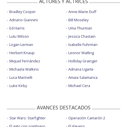
ACTORES Y ACTRICES
Bradley Cooper
Anne-Marie Duff
Adriano Giannini
Bill Moseley
Ed Harris
Uma Thurman
Lulu Wilson
Jessica Chastain
Logan Lerman
Isabelle Fuhrman
Herbert Knaup
Leonor Watling
Miquel Fernández
Holliday Grainger
Michaela Watkins
Adriana Ugarte
Luca Marinelli
Amaia Salamanca
Luke Kirby
Michael Cera
AVANCES DESTACADOS
Star Wars: Starfighter
Operación Camarón 2
El gato con sombrero
El jilguero