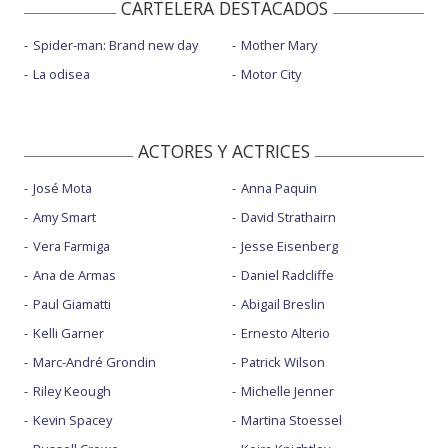
CARTELERA DESTACADOS
Spider-man: Brand new day
Mother Mary
La odisea
Motor City
ACTORES Y ACTRICES
José Mota
Anna Paquin
Amy Smart
David Strathairn
Vera Farmiga
Jesse Eisenberg
Ana de Armas
Daniel Radcliffe
Paul Giamatti
Abigail Breslin
Kelli Garner
Ernesto Alterio
Marc-André Grondin
Patrick Wilson
Riley Keough
Michelle Jenner
Kevin Spacey
Martina Stoessel