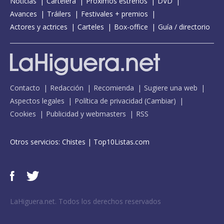
Noticias
Cartelera
Próximos estrenos
DVD
Avances
Tráilers
Festivales + premios
Actores y actrices
Carteles
Box-office
Guía / directorio
Contacto
Redacción
Recomienda
Sugiere una web
Aspectos legales
Política de privacidad
(
Cambiar
)
Cookies
Publicidad y webmasters
RSS
Otros servicios:
Chistes
|
Top10Listas.com
LaHiguera.net. Todos los derechos reservados