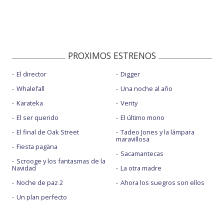
PROXIMOS ESTRENOS
El director
Digger
Whalefall
Una noche al año
Karateka
Verity
El ser querido
El último mono
El final de Oak Street
Tadeo Jones y la lámpara
maravillosa
Fiesta pagäna
Sacamantecas
Scrooge y los fantasmas de la
Navidad
La otra madre
Noche de paz 2
Ahora los suegros son ellos
Un plan perfecto